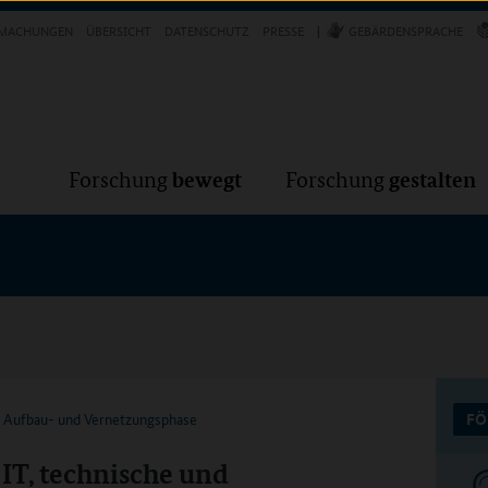
Forschung
Forschung
bewegt
g
MACHUNGEN
ÜBERSICHT
DATENSCHUTZ
PRESSE
GEBÄRDENSPRACHE
VER
bewegt
gestalten
Forschung
Forschung
k Aufbau- und Vernetzungsphase
FÖ
IT, technische und