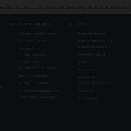
bundkoordination, Leitung IT, technische und organisatorische Standortst
FORSCHUNG
FÖRDERN
INFOTHEK
Förderung und Projekte
Aktuelle Meldungen
Deutsche Zentren
Aktuelle Ergebnisse der
Gesundheitsforschung
Netzwerk
Universitätsmedizin
Newsletter Spezial
Weitere institutionell
Dossiers
geförderte Einrichtungen
Panorama
Bekanntmachungen
Gesichter der
Ansprechpersonen
Gesundheitsforschung
en
Ihre Forschungsergebnisse.
Mediathek
Viele Wege sie zu zeigen.
Publikationen