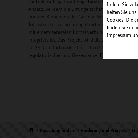
zentrale Antrags- und Registerstelle der MII (ZARS)
Indem Sie zula
Ansatz, bei dem die Errungenschaften und Erfahr
helfen Sie uns
und der Biobanken der German Biobank Alliance (G
Cookies. Die e
Infrastruktur zusammengeführt werden, die mit de
finden Sie in 
mit einem zentralen Portal verbunden sein wird, da
Impressum unt
integriert ist. Das Projekt wird die zukünftige e
an 24 Standorten der deutschen Universitätsmedizi
regulatorischer und Governance-Ebene ermögliche
Forschung
fördern
Förderung und Projekte
Dig
Startseite