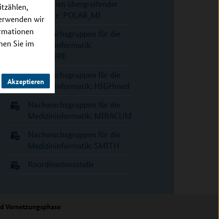
Konsortien übergreifender
itzählen,
Use Case: POLAR_MI
verwenden wir
ormationen
Nachwuchsgruppen für die
nnen Sie im
Medizininformatik:
DIFUTURE
Nachwuchsgruppen für die
Akzeptieren
Medizininformatik: HIGHmed
Nachwuchsgruppen für die
Medizininformatik: MIRACUM
Nachwuchsgruppen für die
Medizininformatik: SMITH
Koordinationsstelle
nd Vernetzungsphase