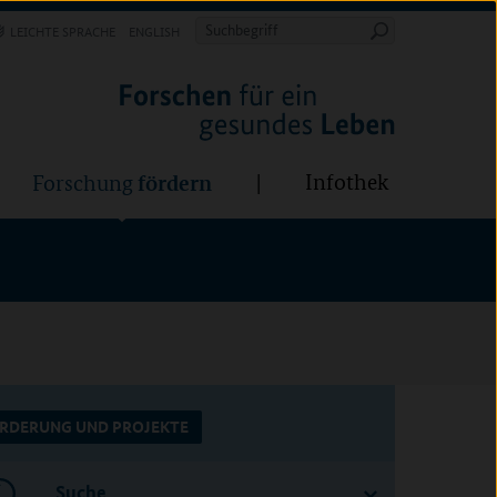
Forschung
Infothek
estalten
fördern
Suchbegriff
LEICHTE SPRACHE
ENGLISH
Suche
starten
BÜNDE:
fördern
Infothek
Forschung
RDERUNG UND PROJEKTE
Suche