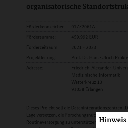
organisatorische Standortstru
Förderkennzeichen:
01ZZ2061A
Fördersumme:
459.992 EUR
Förderzeitraum:
2021 - 2023
Projektleitung:
Prof. Dr. Hans-Ulrich Proko
Adresse:
Friedrich-Alexander-Univers
Medizinische Informatik
Wetterkreuz 13
91058 Erlangen
Dieses Projekt soll die Datenintegrationszentren (DI
Lage versetzen, die Forschungsnutzung von Biopro
Hinweis
Routineversorgung zu unterstützen, einschließlich