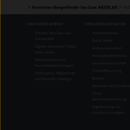
Konsortien übergreifender Use Case: ABIDE_MI
Ver
FORSCHUNG
BEWEGT
FORSCHUNG
GESTALTEN
Transfer: Vom Labor ans
Volkskrankheiten
Krankenbett
Public Health
Digitale Gesundheit: Daten
Globale Gesundheit
helfen heilen
Personalisierte Medizin
Medizintechnik und
Gesundheitswirtschaft
Gesundheitstechnologien
Wirkstoffforschung
Partizipation: Patientinnen
Bioethik
und Patienten beteiligen
Methoden und Struktur
Forum
Gesundheitsforschung
Digitalisierung und
Künstliche Intelligenz