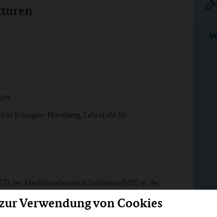
kturen
V
sch
ität Erlangen-Nürnberg, Lehrstuhl für
Z) der Medizininformatik Initiative (MII) in die
ben in Verbindung mit Daten aus der
 zur Verwendung von Cookies
 Machbarkeitsabfragen über die künftige