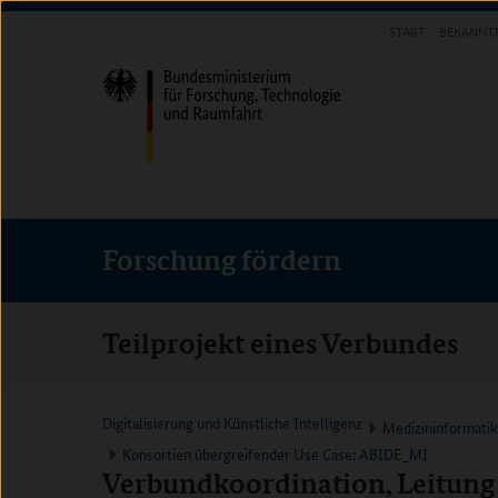
Direkt
Direkt
Direkt
START
BEKANNT
zum
zum
zur
FORSCHUNG FÖRDERN
Inhalt
Hauptmenu
Suche
(Eingabetaste)
(Eingabetaste)
(Eingabetaste)
Forschung fördern
Teilprojekt eines Verbundes
Digitalisierung und Künstliche Intelligenz
Medizininformati
Konsortien übergreifender Use Case: ABIDE_MI
Verbundkoordination, Leitung 