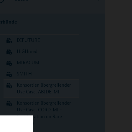
erbünde
DIFUTURE
HiGHmed
MIRACUM
SMITH
Konsortien übergreifender
Use Case: ABIDE_MI
Konsortien übergreifender
Use Case: CORD_MI -
Collaboration on Rare
Diseases