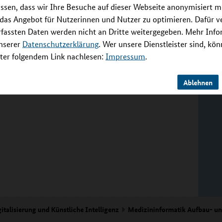
. Das Projekt verfolgt einen interdisziplinären
ssen, dass wir Ihre Besuche auf dieser Webseite anonymisiert m
ungen der MII, des German Biobank Node (GBN)
 das Angebot für Nutzerinnen und Nutzer zu optimieren. Dafür 
BA) in einer nachhaltigen Gesundheits-IT-
rfassten Daten werden nicht an Dritte weitergegeben. Mehr Inf
m lokalen MII-DIZ und auf nationaler Ebene
unserer
Datenschutzerklärung
. Wer unsere Dienstleister sind, kö
s vollständig in die geplante MII-ZARS
er folgendem Link nachlesen:
Impressum
.
nge Zusammenarbeit zwischen Biobanken und DIZ
n sowohl auf technischer als auch auf
Ablehnen
n.
italisierung und Künstliche Intelligenz
Medizininformatik Aufbau- u