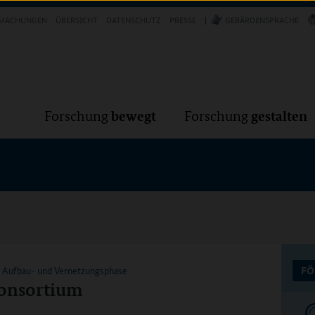
Forschung
Forschung
bewegt
g
MACHUNGEN
ÜBERSICHT
DATENSCHUTZ
PRESSE
GEBÄRDENSPRACHE
VER
bewegt
gestalten
Forschung
Forschung
k Aufbau- und Vernetzungsphase
FÖ
onsortium