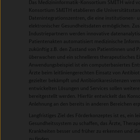
Das Medizininformatik-Konsortium SMITH wird von 
Konsortium SMITH etablieren die Universitätsstan
Datenintegrationszentren, die eine institutionen-
elektronischer Gesundheitsdaten ermöglichen. Z
Industriepartnern werden innovative datenanalyti
Patientenakten automatisiert medizinische Inform
zukünftig z.B. den Zustand von Patientinnen und P
überwachen und ein schnelleres therapeutisches Ei
Anwendungsbeispiel ist ein computerbasiertes Ent
Ärzte beim leitliniengerechten Einsatz von Antibiot
gezielter bekämpft und Antibiotikaresistenzen ve
entwickelten Lösungen und Services sollen weiter
bereitgestellt werden. Hierfür entwickelt das Kons
Anlehnung an den bereits in anderen Bereichen erp
Langfristiges Ziel des Förderkonzeptes ist es, ein le
Gesundheitssystem zu schaffen, das Ärzte, Therape
Krankheiten besser und früher zu erkennen und die
zu finden.