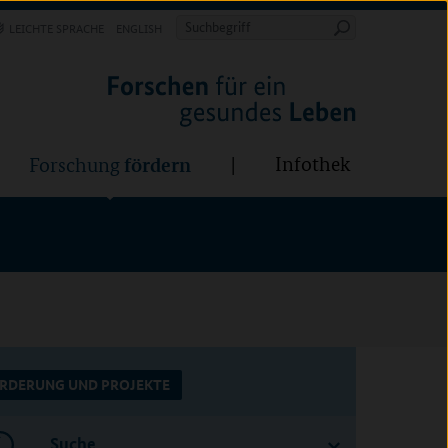
Forschung
Infothek
estalten
fördern
Suchbegriff
LEICHTE SPRACHE
ENGLISH
Suche
starten
BÜNDE:
fördern
Infothek
Forschung
RDERUNG UND PROJEKTE
Suche