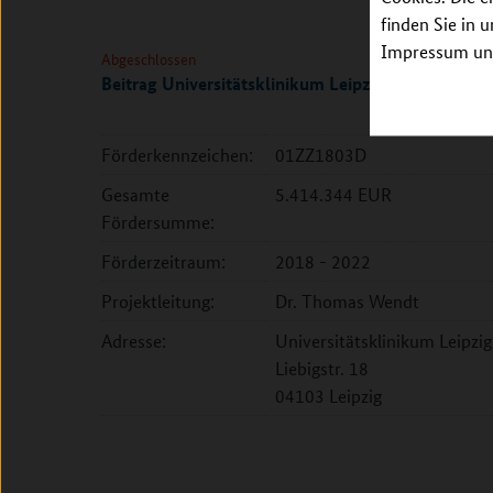
finden Sie in 
Impressum unt
Abgeschlossen
Beitrag Universitätsklinikum Leipzig
Förderkennzeichen:
01ZZ1803D
Gesamte
5.414.344 EUR
Fördersumme:
Förderzeitraum:
2018 - 2022
Projektleitung:
Dr. Thomas Wendt
Adresse:
Universitätsklinikum Leipzig
Liebigstr. 18
04103 Leipzig