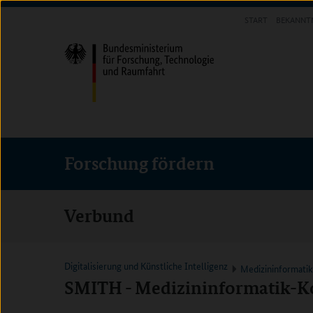
Direkt
Direkt
Direkt
START
BEKANNT
zum
zum
zur
FORSCHUNG FÖRDERN
Inhalt
Hauptmenu
Suche
(Eingabetaste)
(Eingabetaste)
(Eingabetaste)
Forschung fördern
Verbund
Digitalisierung und Künstliche Intelligenz
Medizininformati
SMITH - Medizininformatik-K