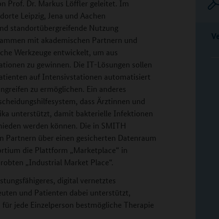
Prof. Dr. Markus Löffler geleitet. Im
dorte Leipzig, Jena und Aachen
 und standortübergreifende Nutzung
V
usammen mit akademischen Partnern und
sche Werkzeuge entwickelt, um aus
ationen zu gewinnen. Die IT-Lösungen sollen
atienten auf Intensivstationen automatisiert
ngreifen zu ermöglichen. Ein anderes
scheidungshilfesystem, dass Ärztinnen und
ika unterstützt, damit bakterielle Infektionen
rmieden werden können. Die in SMITH
en Partnern über einen gesicherten Datenraum
ortium die Plattform „Marketplace“ in
robten „Industrial Market Place“.
istungsfähigeres, digital vernetztes
uten und Patienten dabei unterstützt,
 für jede Einzelperson bestmögliche Therapie