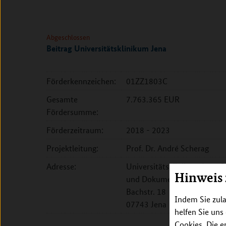
Abgeschlossen
Beitrag Universitätsklinikum Jena
Förderkennzeichen:
01ZZ1803C
Gesamte
7.763.365 EUR
Fördersumme:
Förderzeitraum:
2018 - 2023
Projektleitung:
Prof. Dr. André Scherag
Adresse:
Universitätsklinikum Jena, In
Hinweis
und Dokumentation
Bachstr. 18
Indem Sie zula
07743 Jena
helfen Sie uns
Cookies. Die e