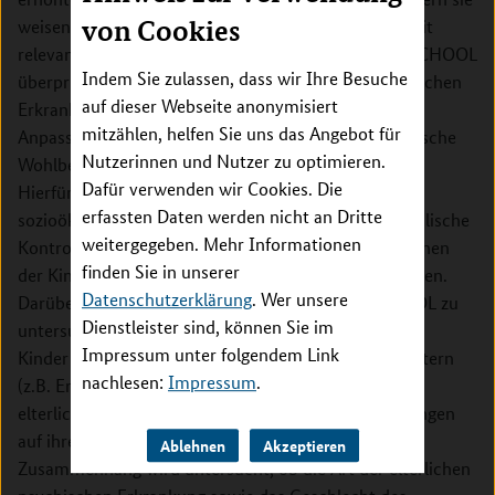
von Cookies
weisen auch in anderen für die allgemeine Gesundheit
relevante Variablen Auffälligkeiten auf. COMPARE-SCHOOL
Indem Sie zulassen, dass wir Ihre Besuche
überprüft die Auswirkungen einer elterlichen psychischen
auf dieser Webseite anonymisiert
Erkrankung auf den Schulerfolg, die psychosoziale
mitzählen, helfen Sie uns das Angebot für
Anpassung sowie das allgemeine und bereichsspezifische
Nutzerinnen und Nutzer zu optimieren.
Wohlbefinden von Kindern psychisch kranker Eltern.
Dafür verwenden wir Cookies. Die
Hierfür wird eine hinsichtlich Alter, Geschlecht und
erfassten Daten werden nicht an Dritte
sozioökonomischem Hintergrund parallelisierte schulische
weitergegeben. Mehr Informationen
Kontrollstichprobe rekrutiert, deren Angaben mit denen
finden Sie in unserer
der Kinder psychisch kranker Kinder verglichen werden.
Datenschutzerklärung
. Wer unsere
Darüber hinaus ist es ein Ziel von COMPARE-SCHOOL zu
Dienstleister sind, können Sie im
untersuchen, welche Faktoren sowohl auf Seiten der
Impressum unter folgendem Link
Kinder (z.B. Temperament) als auch auf Seiten der Eltern
nachlesen:
Impressum
.
(z.B. Erziehungsverhalten) dazu beitragen, dass die
elterliche psychische Erkrankung negative Auswirkungen
auf ihre Kinder hat (Transmission). In diesem
Ablehnen
Akzeptieren
Zusammenhang wird untersucht, ob die Art der elterlichen