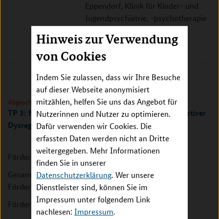
Eppendorf, Klinik für Kinder- und
Jugendpsychiatrie, -psychotherapie
und -psychosomatik
Hinweis zur Verwendung
Martinistr. 52
von Cookies
20251 Hamburg
Indem Sie zulassen, dass wir Ihre Besuche
auf dieser Webseite anonymisiert
mitzählen, helfen Sie uns das Angebot für
Abgeschlossen
TP 3: Neurobiologie und Neuropsychologie bei affektiver
Nutzerinnen und Nutzer zu optimieren.
Dysregulation
Dafür verwenden wir Cookies. Die
erfassten Daten werden nicht an Dritte
weitergegeben. Mehr Informationen
Förderkennzeichen:
01GL1741C
finden Sie in unserer
Gesamte
560.108 EUR
Datenschutzerklärung
. Wer unsere
Fördersumme:
Dienstleister sind, können Sie im
Impressum unter folgendem Link
Förderzeitraum:
2017 - 2023
nachlesen:
Impressum
.