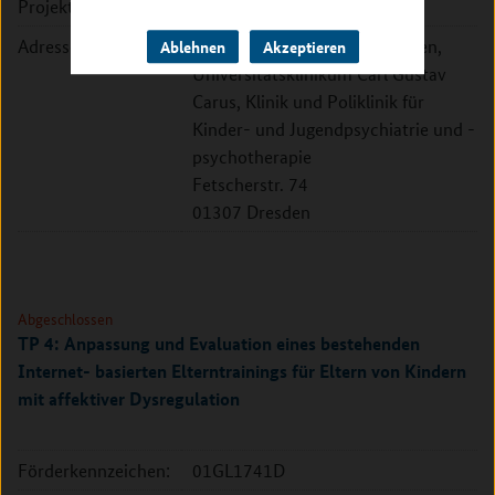
Projektleitung:
Prof. Dr. Veit Rößner
Adresse:
Technische Universität Dresden,
Ablehnen
Akzeptieren
Universitätsklinikum Carl Gustav
Carus, Klinik und Poliklinik für
Kinder- und Jugendpsychiatrie und -
psychotherapie
Fetscherstr. 74
01307 Dresden
Abgeschlossen
TP 4: Anpassung und Evaluation eines bestehenden
Internet- basierten Elterntrainings für Eltern von Kindern
mit affektiver Dysregulation
Förderkennzeichen:
01GL1741D