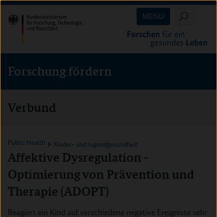
Direkt
Direkt
Direkt
MENU
zum
zum
zur
Inhalt
Hauptmenu
Suche
(Eingabetaste)
(Eingabetaste)
(Eingabetaste)
Forschung fördern
Verbund
Public Health
Kinder- und Jugendgesundheit
Affektive Dysregulation -
Optimierung von Prävention und
Therapie (ADOPT)
Reagiert ein Kind auf verschiedene negative Ereignisse sehr