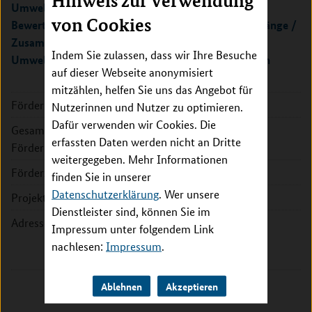
Hinweis zur Verwendung
Umweltbedingte Krankheitslasten: Analyse und
von Cookies
Bewertung sozialer und ökonomischer Zusammenhänge /
Zusammenhangsuntersuchungen zwischen
Indem Sie zulassen, dass wir Ihre Besuche
Umwelteinflüssen und gesundheitlichen Parametern
auf dieser Webseite anonymisiert
mitzählen, helfen Sie uns das Angebot für
Förderkennzeichen:
01KX1406
Nutzerinnen und Nutzer zu optimieren.
Dafür verwenden wir Cookies. Die
Gesamte
1.217.131 EUR
erfassten Daten werden nicht an Dritte
Fördersumme:
weitergegeben. Mehr Informationen
Förderzeitraum:
2015 - 2022
finden Sie in unserer
Datenschutzerklärung
. Wer unsere
Projektleitung:
Dr. Andreas Gies
Dienstleister sind, können Sie im
Adresse:
Umweltbundesamt (UBA)
Impressum unter folgendem Link
Wörlitzer Platz 1
nachlesen:
Impressum
.
06844 Dessau-Roßlau
Ablehnen
Akzeptieren