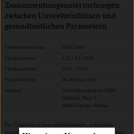
Zusammenhangsuntersuchungen
zwischen Umwelteinflüssen und
gesundheitlichen Parametern
Förderkennzeichen:
01KX1406
Fördersumme:
1.217.131 EUR
Förderzeitraum:
2015 - 2022
Projektleitung:
Dr. Andreas Gies
Adresse:
Umweltbundesamt (UBA)
Wörlitzer Platz 1
06844 Dessau-Roßlau
Das Projekt ist in zwei unterschiedliche, sich jedoch
komplementär ergänzende Teilprojekte „Umweltbedingte