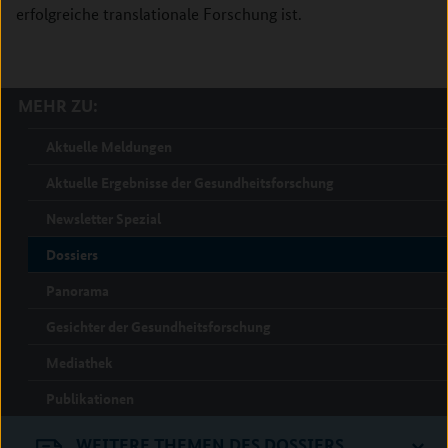
erfolgreiche translationale Forschung ist.
MEHR ZU:
Aktuelle Meldungen
Aktuelle Ergebnisse der Gesundheitsforschung
Newsletter Spezial
Dossiers
Panorama
Gesichter der Gesundheitsforschung
Mediathek
Publikationen
WEITERE THEMEN DES DOSSIERS