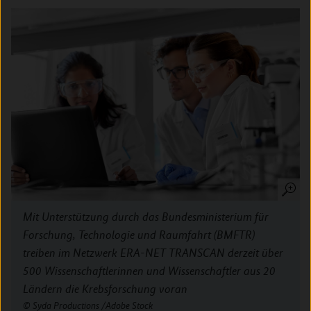
Mit Unterstützung durch das Bundesministerium für
Forschung, Technologie und Raumfahrt (BMFTR)
treiben im Netzwerk ERA-NET TRANSCAN derzeit über
500 Wissenschaftlerinnen und Wissenschaftler aus 20
Ländern die Krebsforschung voran
Syda Productions /Adobe Stock