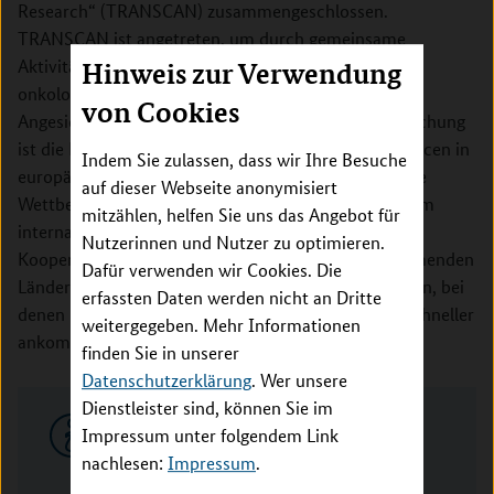
Research“ (TRANSCAN) zusammengeschlossen.
TRANSCAN ist angetreten, um durch gemeinsame
Aktivitäten die translationale Forschung in wichtigen
Hinweis zur Verwendung
onkologischen Bereichen europaweit zu stärken.
von Cookies
Angesichts der Komplexität von translationaler Forschung
ist die Bündelung von Personal- und Materialressourcen in
Indem Sie zulassen, dass wir Ihre Besuche
europäischen Verbünden sinnvoll und stärkt auch die
auf dieser Webseite anonymisiert
Wettbewerbsfähigkeit der europäischen Forschung im
mitzählen, helfen Sie uns das Angebot für
internationalen Vergleich. Von dieser europaweiten
Nutzerinnen und Nutzer zu optimieren.
Kooperation profitieren Forschende in allen teilnehmenden
Dafür verwenden wir Cookies. Die
Ländern – zum Wohle der Patientinnen und Patienten, bei
erfassten Daten werden nicht an Dritte
denen Erkenntnisse aus der Grundlagenforschung schneller
weitergegeben. Mehr Informationen
ankommen.
finden Sie in unserer
Datenschutzerklärung
. Wer unsere
Dienstleister sind, können Sie im
Mit Unterstützung durch das
Impressum unter folgendem Link
Bundesministerium für Forschung,
nachlesen:
Impressum
.
Technologie und Raumfahrt (BMFTR)