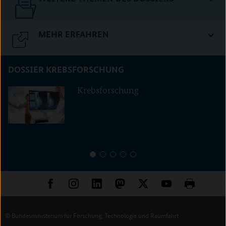
MEHR ERFAHREN
DOSSIER KREBSFORSCHUNG
Krebsforschung
1
2
3
4
5
© Bundesministerium für Forschung, Technologie und Raumfahrt