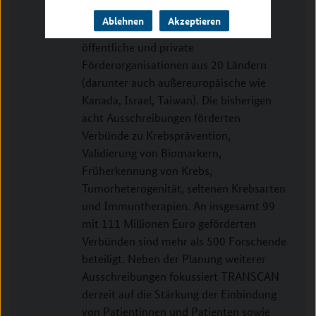
kooperieren im ERA-NET TRANSCAN
Ablehnen
Akzeptieren
aktuell 31 regionale und nationale,
öffentliche und private
Förderorganisationen aus 20 Ländern
(darunter auch außereuropäische wie
Kanada, Israel, Taiwan). Die bisherigen
acht Ausschreibungen förderten
Verbünde zu Krebsprävention,
Validierung von Biomarkern,
Früherkennung von Krebs,
Tumorheterogenität, seltenen Krebsarten
und Immuntherapien. An insgesamt 99
mit 111 Millionen Euro geförderten
Verbünden sind mehr als 500 Forschende
beteiligt. Neben der Planung weiterer
Ausschreibungen fokussiert TRANSCAN
derzeit auf die Stärkung der Einbindung
von Patientinnen und Patienten sowie