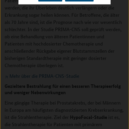
Patienten konnten bereits Behandlungen entwickelt
werden, die ihr Überleben deutlich verlängern oder die
Erkrankung sogar heilen können. Für Betroffene, die älter
als 70 Jahre sind, ist die Prognose nach wie vor wesentlich
schlechter. In der Studie PRIMA-CNS soll geprüft werden,
ob eine Behandlung von älteren Patientinnen und
Patienten mit hochdosierter Chemotherapie und
anschließender Rückgabe eigener Blutstammzellen der
bisherigen Standardtherapie mit geringer dosierter
Chemotherapie überlegen ist.
Mehr über die PRIMA-CNS-Studie
Gezieltere Bestrahlung für einen besseren Therapieerfolg
und weniger Nebenwirkungen
Eine gängige Therapie bei Prostatakrebs, der bei Männern
in Europa am häufigsten diagnostizierten Krebserkrankung,
HypoFocal-Studie
ist die Strahlentherapie. Ziel der
ist es,
die Strahlentherapie für Patienten mit primärem