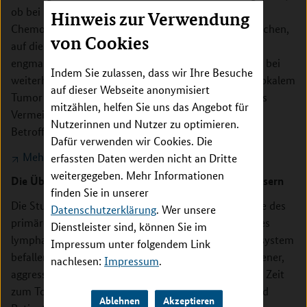
ob bei Patientinnen und Patienten, die gut auf die
Hinweis zur Verwendung
Chemotherapie beziehungsweise Bestrahlung ansprechen,
von Cookies
auf die Operation verzichtet werden kann. Unter
engmaschiger Überwachung soll zugewartet und nur bei
Indem Sie zulassen, dass wir Ihre Besuche
weiterhin bestehendem oder bei wiederkehrendem lokalem
auf dieser Webseite anonymisiert
Tumor operiert werden. Im Erfolgsfall kann durch das
mitzählen, helfen Sie uns das Angebot für
Vermeiden der Operation die Lebensqualität der
Nutzerinnen und Nutzer zu optimieren.
Betroffenen deutlich erhöht werden.
Dafür verwenden wir Cookies. Die
Mehr über die ESORES-Studie
erfassten Daten werden nicht an Dritte
weitergegeben. Mehr Informationen
Die Überlebenschancen für ältere Betroffene verbessern
finden Sie in unserer
PRIMA-CNS
Die Studie
befasst sich mit der Therapie des
Datenschutzerklärung
. Wer unsere
primären Lymphoms, einer bösartigen Erkrankung des
Dienstleister sind, können Sie im
lymphatischen Systems, die auch das Zentralnervensystem
Impressum unter folgendem Link
befallen kann. Diese Form des Lymphoms ist ein seltener,
nachlesen:
Impressum
.
aggressiver Tumor, der unbehandelt innerhalb kurzer Zeit
zum Tod führt. Für bis zu 70-jährige Patientinnen und
Ablehnen
Akzeptieren