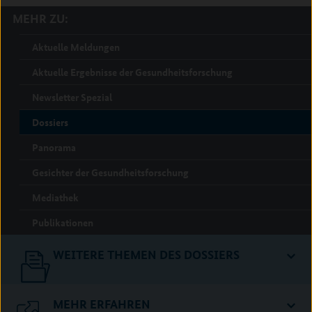
MEHR ZU:
Aktuelle Meldungen
Aktuelle Ergebnisse der Gesundheitsforschung
Newsletter Spezial
Dossiers
Panorama
Gesichter der Gesundheitsforschung
Mediathek
Publikationen
WEITERE THEMEN DES DOSSIERS
MEHR ERFAHREN