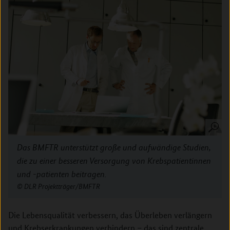
Das BMFTR unterstützt große und aufwändige Studien,
die zu einer besseren Versorgung von Krebspatientinnen
und -patienten beitragen.
DLR Projektträger/BMFTR
Die Lebensqualität verbessern, das Überleben verlängern
und Krebserkrankungen verhindern – das sind zentrale