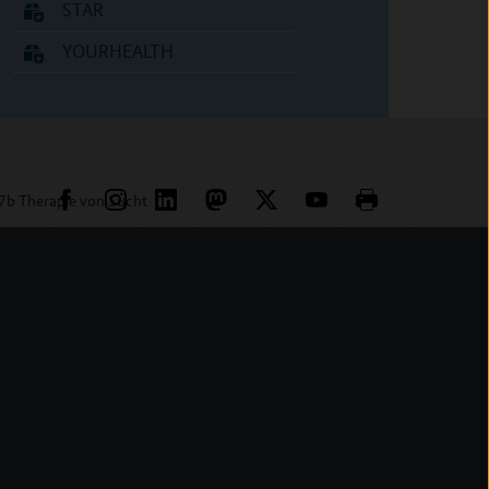
STAR
YOURHEALTH
7b Therapie von Sucht