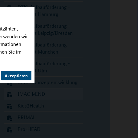
DZKJ Aufbauförderung -
Standort Hamburg
DZKJ Aufbauförderung -
itzählen,
Standort Leipzig/Dresden
verwenden wir
ormationen
DZKJ Aufbauförderung -
nnen Sie im
Standort München
DZKJ Aufbauförderung -
Standort Ulm
Akzeptieren
DZKJ - Konzeptentwicklung
IMAC-MIND
Kids2Health
PRIMAL
Pro-HEAD