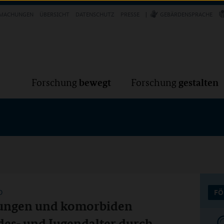
Forschung
Forschung
bewegt
g
MACHUNGEN
ÜBERSICHT
DATENSCHUTZ
PRESSE
GEBÄRDENSPRACHE
VER
bewegt
gestalten
Forschung
Forschung
D
FÖ
rungen und komorbiden
es- und Jugendalter durch