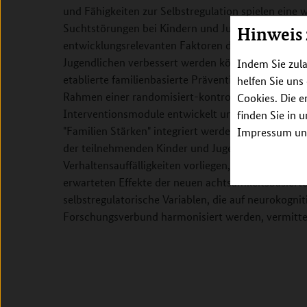
und Fähigkeiten zur Selbstregulation spielen eine w
Suchtstörungen bei Kindern und Jugendlichen. Erst
Hinweis
entwicklungsrelevanten Faktoren durch achtsamkei
Jugendlichen verbessert werden können und die In
Indem Sie zula
etablierte familienbasierte Präventionsprogramme 
helfen Sie uns
Rahmen einer randomisiert-kontrollierten Studie
Cookies. Die e
Interventionsmodule entwickelt und in das evide
finden Sie in 
"Familien Stärken" integriert werden und die Wir
Impressum unt
der teilnehmenden Kinder und Jugendlichen im Alte
Verhaltensauffälligkeiten vorliegen, untersucht we
erwarteten Effekte der neuen achtsamkeitsbasiert
selbstregulatorische Variablen, die auf neurokogni
Forschungsverbund harmonisiert werden, vermitte