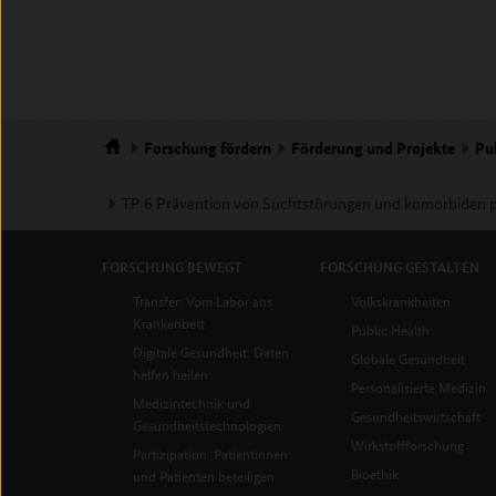
Forschung
fördern
Förderung und Projekte
Pu
Startseite
TP 6 Prävention von Suchtstörungen und komorbiden p
FORSCHUNG
BEWEGT
FORSCHUNG
GESTALTEN
Transfer: Vom Labor ans
Volkskrankheiten
Krankenbett
Public Health
Digitale Gesundheit: Daten
Globale Gesundheit
helfen heilen
Personalisierte Medizin
Medizintechnik und
Gesundheitswirtschaft
Gesundheitstechnologien
Wirkstoffforschung
Partizipation: Patientinnen
Bioethik
und Patienten beteiligen