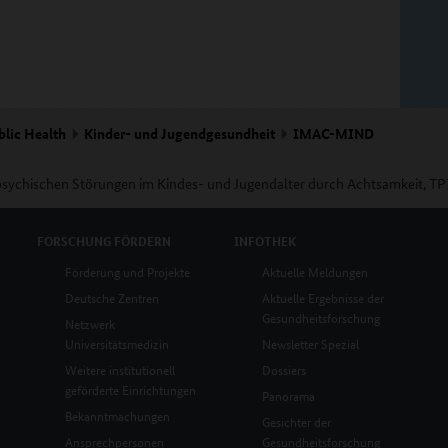
blic Health
Kinder- und Jugendgesundheit
IMAC-MIND
sychischen Störungen im Kindes- und Jugendalter durch Achtsamkeit, TP
FORSCHUNG
FÖRDERN
INFOTHEK
Förderung und Projekte
Aktuelle Meldungen
Deutsche Zentren
Aktuelle Ergebnisse der
Gesundheitsforschung
Netzwerk
Universitätsmedizin
Newsletter Spezial
Weitere institutionell
Dossiers
geförderte Einrichtungen
Panorama
Bekanntmachungen
Gesichter der
Ansprechpersonen
Gesundheitsforschung