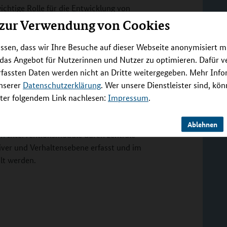
ichtige Rolle für die Entwicklung von
e Studien zeigen, dass diese
 zur Verwendung von Cookies
tsbasierte Interventionen bei Kindern und
tegration achtsamkeitsbasierter Übungen in
ssen, dass wir Ihre Besuche auf dieser Webseite anonymisiert m
gut möglich ist. In diesem Vorhaben sollen im
 das Angebot für Nutzerinnen und Nutzer zu optimieren. Dafür 
 entwicklungsangemessene achtsamkeitsbasierte
rfassten Daten werden nicht an Dritte weitergegeben. Mehr Inf
nzbasierte 7-wöchige Präventionsprogramm
unserer
Datenschutzerklärung
. Wer unsere Dienstleister sind, kö
ksamkeit zur Verringerung des Substanzkonsums
er folgendem Link nachlesen:
Impressum
.
r von 10 bis 14 Jahren, bei denen frühe
rden. Zudem soll geprüft werden, ob die
Ablehnen
en Interventionsmodule durch zentrale
tiver und Verhaltensebene erfasst und im
lt werden.