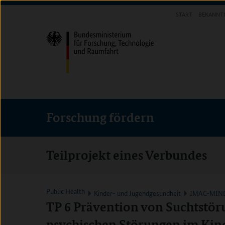
Direkt
Direkt
Direkt
START
BEKANNT
zum
zum
zur
FORSCHUNG FÖRDERN
Inhalt
Hauptmenu
Suche
(Eingabetaste)
(Eingabetaste)
(Eingabetaste)
Forschung fördern
Teilprojekt eines Verbundes
Public Health
Kinder- und Jugendgesundheit
IMAC-MIN
TP 6 Prävention von Suchtstö
psychischen Störungen im Kind