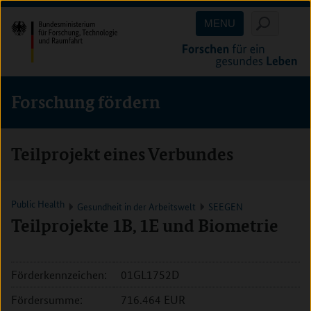
Direkt
Direkt
Direkt
MENU
zum
zum
zur
Inhalt
Hauptmenu
Suche
(Eingabetaste)
(Eingabetaste)
(Eingabetaste)
Forschung fördern
Teilprojekt eines Verbundes
Public Health
Gesundheit in der Arbeitswelt
SEEGEN
Teilprojekte 1B, 1E und Biometrie
Förderkennzeichen:
01GL1752D
Fördersumme:
716.464 EUR