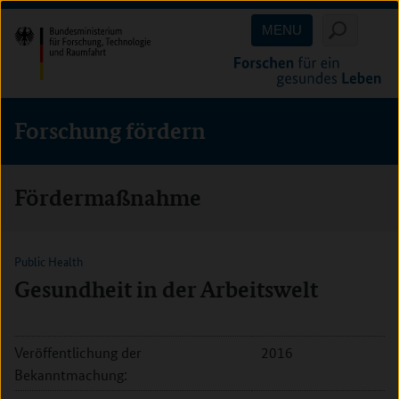
Direkt
Direkt
Direkt
MENU
zum
zum
zur
Inhalt
Hauptmenu
Suche
(Eingabetaste)
(Eingabetaste)
(Eingabetaste)
Forschung fördern
Fördermaßnahme
Public Health
Gesundheit in der Arbeitswelt
Veröffentlichung der
2016
Bekanntmachung: