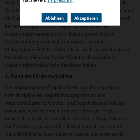
Belastungen im Arbeitsleben reduzieren und individuelle
Bewältigungsressourcen steigern. Die Konzepte sollen auch
die Herausforderungen der Digitalisierung der Arbeitswelt
Ablehnen
Akzeptieren
berücksichtigen und Konzepte für betriebliches
Gesundheitsmanagement in kleinen und mittleren
Unternehmen entwickelt und erprobt werden.
Maßgebliches Ziel der Verbünde ist es, Fragestellungen zu
bearbeiten, die einen hohen Wert für die praktische
Gesundheitsförderung in Betrieben haben
2. Stand der Fördermaßnahme
Die eingegangenen Projektskizzen wurden von einem
interdisziplinären Begutachtungsgremium aus
Arbeitsmedizinern, Arbeits- und Sozialwissenschaftlern
sowie aus Vertreterinnen und Vertretern der Praxis
bewertet. Auf dieser Grundlage wurden 7 Projektskizzen
zur Förderung ausgewählt. Hierbei handelt es sich um
transdisziplinäre Forschungsverbünde, die bestehende