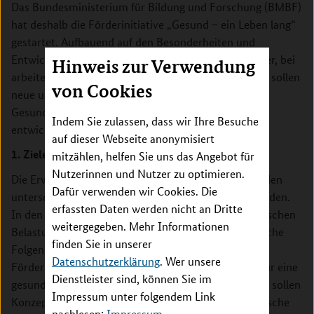
Das Bundesministerium für Bildung und Forschung (BMBF)
hat deshalb die Förderinitiative „Gesund – ein Leben lang“
gestartet. Aufbauend auf den Besonderheiten und
Entwicklungen bei Kindern und Jugendlichen, im Alter, bei
Hinweis zur Verwendung
arbeitenden Menschen und bei Männern und Frauen sollen
von Cookies
neue und wirkungsvolle Konzepte zur
Gesundheitsförderung, Prävention und Versorgung
Indem Sie zulassen, dass wir Ihre Besuche
entwickelt werden.
auf dieser Webseite anonymisiert
1. Ziele des Förderschwerpunktes
mitzählen, helfen Sie uns das Angebot für
Nutzerinnen und Nutzer zu optimieren.
Die Erwerbsphase ist für die Menschen vielfach mit den
Dafür verwenden wir Cookies. Die
unterschiedlichsten gesundheitlichen Risiken verbunden.
erfassten Daten werden nicht an Dritte
In den letzten Jahren haben insbesondere die psychischen
weitergegeben. Mehr Informationen
Belastungen am Arbeitsplatz und deren gesundheitliche
finden Sie in unserer
Folgen an Bedeutung zugenommen. Ziel dieser
Datenschutzerklärung
. Wer unsere
Förderrichtlinie ist es, einen substanziellen Beitrag für eine
Dienstleister sind, können Sie im
gesundheitsförderliche Arbeitswelt zu leisten. Hierzu sollen
Impressum unter folgendem Link
Konzepte entwickelt und erprobt werden, die psychische
nachlesen:
Impressum
.