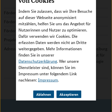
von Cookies
Indem Sie zulassen, dass wir Ihre Besuche
Förderkennzeichen:
031L0078B
auf dieser Webseite anonymisiert
Fördersumme:
216.109 EUR
mitzählen, helfen Sie uns das Angebot für
Nutzerinnen und Nutzer zu optimieren.
Förderzeitraum:
2016 - 2019
Dafür verwenden wir Cookies. Die
Projektleitung:
Prof. Dr. Sonja-Verena Albers
erfassten Daten werden nicht an Dritte
Adresse:
weitergegeben. Mehr Informationen
Albert-Ludwigs-Universität Freiburg
finden Sie in unserer
- Fakultät für Biologie - Institut für
Datenschutzerklärung
Biologie II - Bereich Mikrobiologie
. Wer unsere
Dienstleister sind, können Sie im
Schänzlestr. 1
Impressum unter folgendem Link
79104 Freiburg
nachlesen:
Impressum
.
Ablehnen
Akzeptieren