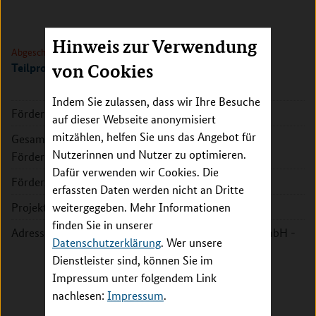
Hinweis zur Verwendung
Abgeschlossen
Teilprojekt Jülich
von Cookies
Indem Sie zulassen, dass wir Ihre Besuche
Förderkennzeichen:
031A302C
auf dieser Webseite anonymisiert
mitzählen, helfen Sie uns das Angebot für
Gesamte
737.724 EUR
Nutzerinnen und Nutzer zu optimieren.
Fördersumme:
Dafür verwenden wir Cookies. Die
Förderzeitraum:
2015 - 2018
erfassten Daten werden nicht an Dritte
Projektleitung:
Prof. Dr. Michael Bott
weitergegeben. Mehr Informationen
finden Sie in unserer
Adresse:
Forschungszentrum Jülich GmbH -
Datenschutzerklärung
. Wer unsere
Institut für Bio- und
Dienstleister sind, können Sie im
Geowissenschaften (IBG) -
Impressum unter folgendem Link
Biotechnologie (IBG-1)
nachlesen:
Impressum
.
Wilhelm-Johnen-Str.