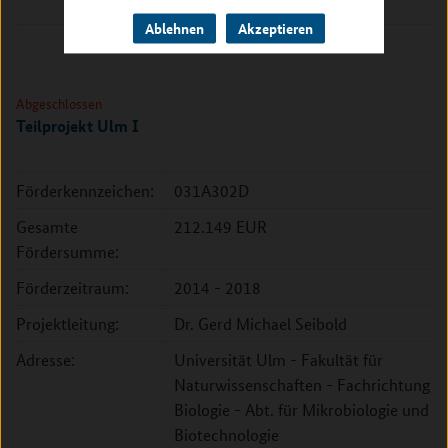
52428 Jülich
Ablehnen
Akzeptieren
Abgeschlossen
Teilprojekt Ulm I
Förderkennzeichen:
031A302D
Gesamte
212.149 EUR
Fördersumme:
Förderzeitraum:
2014 - 2018
Projektleitung:
Dr. Gerd Michael Seibold
Adresse:
Universität Ulm - Fakultät für
Naturwissenschaften - Fachrichtung
Biologie - Abt. für Mikrobiologie und
Biotechnologie