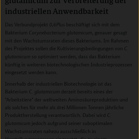
glutamicum zur Verbreiterung der
industriellen Anwendbarkeit
Das Verbundprojekt
beschäftigt sich mit dem
0,6Plus
Bakterium
, genauer gesagt
Corynebacterium glutamicum
mit den
Wachstumsraten
dieses Bakteriums.
Im Rahmen
des Projektes sollen die
Kultivierungsbedingungen
von
C.
so optimiert werden, dass das Bakterium
glutamicum
künftig in weiteren biotechnologischen Industrieprozessen
eingesetzt werden kann.
Innerhalb der industriellen Biotechnologie ist das
Bakterium
derzeit bereits eines der
C. glutamicum
"Arbeitstiere" der weltweiten Aminosäureproduktion und
als solches für mehr als drei Millionen Tonnen jährliche
Produktherstellung verantwortlich. Dabei wird
C.
jedoch aufgrund seiner suboptimalen
glutamicum
Wachstumsraten nahezu ausschließlich in
Herstellungsprozessen eingesetzt, die zu einem