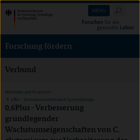
Direkt
Direkt
Direkt
MENU
zum
zum
zur
Inhalt
Hauptmenu
Suche
(Eingabetaste)
(Eingabetaste)
(Eingabetaste)
Forschung fördern
Verbund
Methoden und Strukturen
e:Bio – Innovationswettbewerb Systembiologie
0,6Plus - Verbesserung
grundlegender
Wachstumseigenschaften von C.