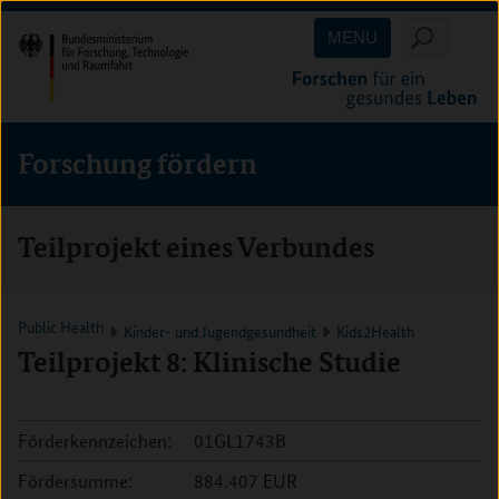
Direkt
Direkt
Direkt
MENU
zum
zum
zur
Inhalt
Hauptmenu
Suche
(Eingabetaste)
(Eingabetaste)
(Eingabetaste)
Forschung fördern
Teilprojekt eines Verbundes
Public Health
Kinder- und Jugendgesundheit
Kids2Health
Teilprojekt 8: Klinische Studie
Förderkennzeichen:
01GL1743B
Fördersumme:
884.407 EUR