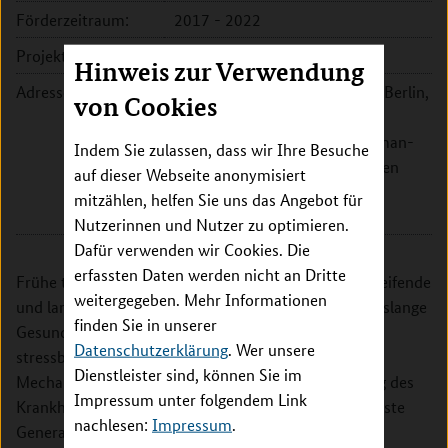
Förderzeitraum:
2017 - 2022
Projektleitung:
Prof. Dr. Christine Heim
Hinweis zur Verwendung
Adresse:
Charité - Universitätsmedizin Berlin,
von Cookies
Institut für Medizinische
Psychologie, Zentrum für Human-
Indem Sie zulassen, dass wir Ihre Besuche
und Gesundheitswissenschaften
auf dieser Webseite anonymisiert
Luisenstr. 57
mitzählen, helfen Sie uns das Angebot für
10117 Berlin
Nutzerinnen und Nutzer zu optimieren.
Dafür verwenden wir Cookies. Die
erfassten Daten werden nicht an Dritte
Frühe traumatische Lebenserfahrungen haben tiefgreifende
weitergegeben. Mehr Informationen
und langfristige negative Auswirkungen auf die lebenslange
finden Sie in unserer
Gesundheit. Das Ziel der Studie ist es, die
Datenschutzerklärung
. Wer unsere
stressbiologischen, neuralen und molekularen
Dienstleister sind, können Sie im
Mechanismen zu verstehen, die der Programmierung des
Impressum unter folgendem Link
Krankheitsrisikos und deren Übertragung in die nächste
nachlesen:
Impressum
.
Generation zugrunde liegen. Im Rahmen dieses