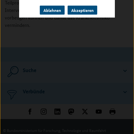
Teilprojektes wird überprüft, inwieweit spezifische
Interventionen diese Mechanismen umkehren oder
Ablehnen
Akzeptieren
vorbeugen können und damit das Krankheitsrisiko
vermindern.
Suche
Verbünde
© Bundesministerium für Forschung, Technologie und Raumfahrt