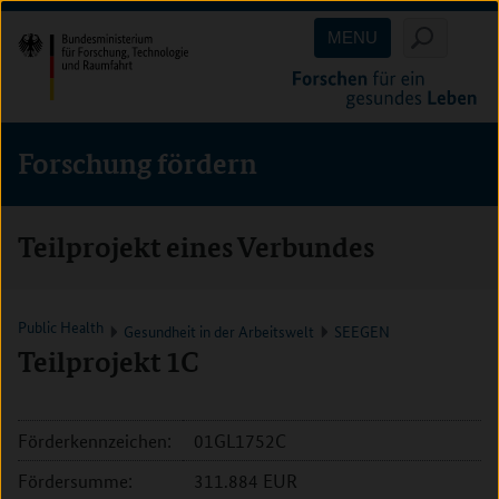
Direkt
Direkt
Direkt
MENU
zum
zum
zur
Inhalt
Hauptmenu
Suche
(Eingabetaste)
(Eingabetaste)
(Eingabetaste)
Forschung fördern
Teilprojekt eines Verbundes
Public Health
Gesundheit in der Arbeitswelt
SEEGEN
Teilprojekt 1C
Förderkennzeichen:
01GL1752C
Fördersumme:
311.884 EUR