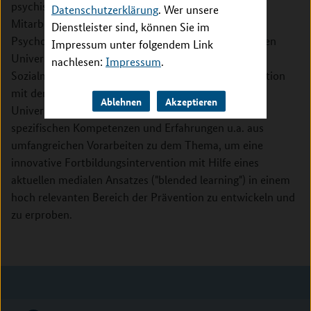
psychischen Belastung ihrer jeweiligen zugeordneten
Datenschutzerklärung
. Wer unsere
Mitarbeiter des Arbeitsbereiches. Die Abteilung für
Dienstleister sind, können Sie im
Psychosomatik und Psychotherapie der Medizinischen
Impressum unter folgendem Link
Universitätsklinik und das Insitut für Arbeitsmedizin,
nachlesen:
Impressum
.
Sozialmedizin und Versorgungsforschung in Kooperation
mit der Akademie für Bildung im Personalwesen des
Ablehnen
Akzeptieren
Universitätsklinikums Tübingen, bündeln dazu die
spezifischen Kompetenzen und Erfahrungen u.a. aus
umfangreichen Vorarbeiten zu dem Thema, um eine
innovative Fortbildungsintervention mit Hilfe eines
aktuellen medialen Ansatzes ("blended learning") in einem
hoch relevanten Bereich der Prävention zu entwickeln und
zu erproben.