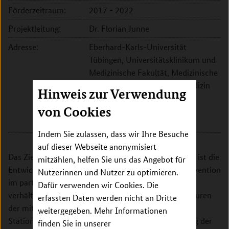
Förderzeitraum:
2017 - 2022
Projektleitung:
Dr. Florian Junne
Adresse:
Eberhard-Karls-Universität
Tübingen, Universitätsklinikum und
Medizinische Fakultät, Medizinische
Klinik, Psychosomatische Medizin
Hinweis zur Verwendung
und Psychotherapie
von Cookies
Osianderstr. 5
72076 Tübingen
Indem Sie zulassen, dass wir Ihre Besuche
auf dieser Webseite anonymisiert
Das Ziel dieses Teilprojektes des SEEGEN-Verbundes ist die
mitzählen, helfen Sie uns das Angebot für
Entwicklung und Pilotierung einer Fortbildungsintervention
Nutzerinnen und Nutzer zu optimieren.
im partizipativen Ansatz zur Verbesserung der
Dafür verwenden wir Cookies. Die
verhältnispräventiven Führungskompetenz von Akteuren
erfassten Daten werden nicht an Dritte
der mittleren Führungsebene (z.B. Oberärzte,
weitergegeben. Mehr Informationen
Stationsleitung Pflege) mit dem Ziel der Verringerung der
finden Sie in unserer