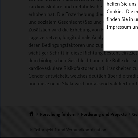
helfen Sie uns
kardiovaskuläre und metabolische Gesundheit, So
Cookies. Die e
erhoben hat. Die Ersterhebung dieser Studie, bietet
finden Sie in 
und sozialem Geschlecht (Sex und Gender) abhänge
Impressum unt
Zusätzlich wird die Erhebung von Follow-up-Daten 
Lage versetzen, longitudinale Analysen durchzufü
deren Bedingungsfaktoren und zugrundeliegenden 
wichtiger Schritt in diese Richtung besteht ein Zi
dem biologischen Geschlecht auch die Rolle des so
kardiovaskuläre Risikofaktoren und Krankheiten zu
Gender entwickelt, welches deutlich über die trad
und diese neue Skala wird umfassend validiert und
Forschung
fördern
Förderung und Projekte
Ge
Startseite
Teilprojekt 1 und Verbundkoordination