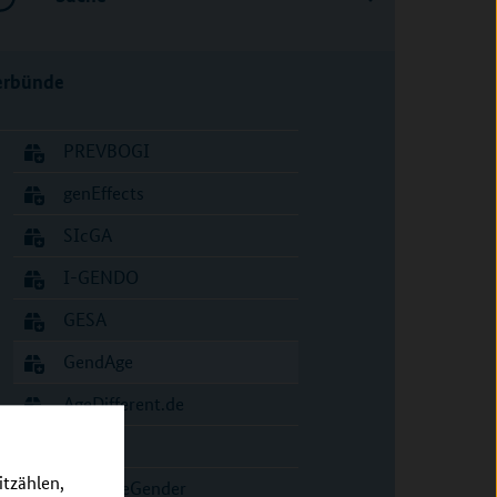
erbünde
PREVBOGI
genEffects
SIcGA
I-GENDO
GESA
GendAge
AgeDifferent.de
INGER
itzählen,
AdvanceGender