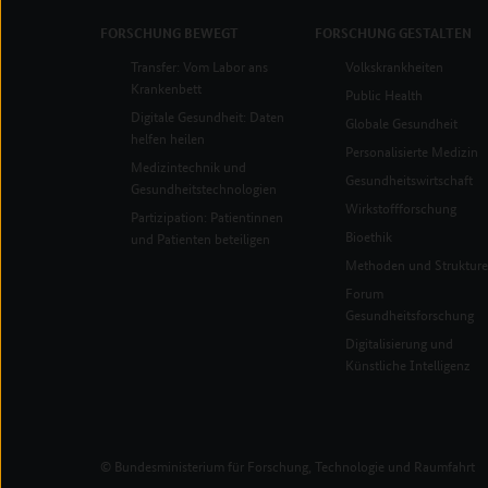
FORSCHUNG
BEWEGT
FORSCHUNG
GESTALTEN
Transfer: Vom Labor ans
Volkskrankheiten
Krankenbett
Public Health
Digitale Gesundheit: Daten
Globale Gesundheit
helfen heilen
Personalisierte Medizin
Medizintechnik und
Gesundheitswirtschaft
Gesundheitstechnologien
Wirkstoffforschung
Partizipation: Patientinnen
Bioethik
und Patienten beteiligen
Methoden und Struktur
Forum
Gesundheitsforschung
Digitalisierung und
Künstliche Intelligenz
© Bundesministerium für Forschung, Technologie und Raumfahrt