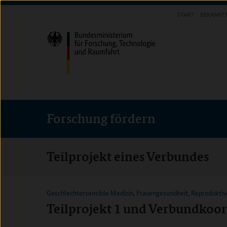
Direkt
Direkt
Direkt
START
BEKANNT
zum
zum
zur
FORSCHUNG FÖRDERN
Inhalt
Hauptmenu
Suche
(Eingabetaste)
(Eingabetaste)
(Eingabetaste)
Forschung fördern
Teilprojekt eines Verbundes
Geschlechtersensible Medizin, Frauengesundheit, Reprodukti
Teilprojekt 1 und Verbundkoo