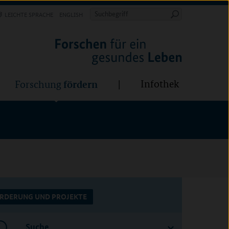
Forschung
Infothek
estalten
fördern
Suchbegriff
LEICHTE SPRACHE
ENGLISH
Suche
starten
BÜNDE:
fördern
Infothek
Forschung
RDERUNG UND PROJEKTE
Suche