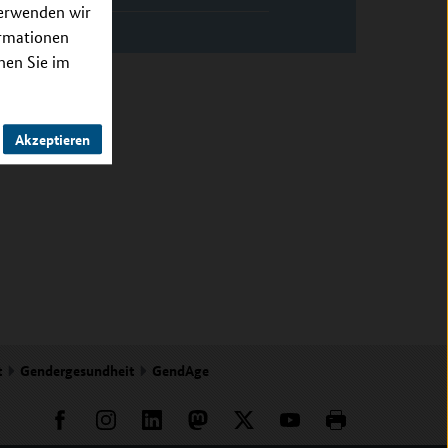
verwenden wir
ormationen
nnen Sie im
Akzeptieren
t
Gendergesundheit
GendAge