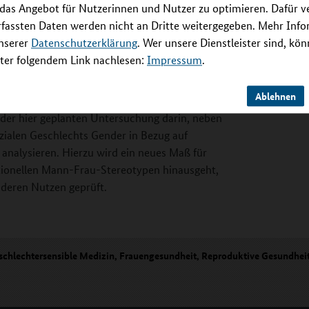
 das Angebot für Nutzerinnen und Nutzer zu optimieren. Dafür 
zioökonomie und Lebensqualität umfassend
rfassten Daten werden nicht an Dritte weitergegeben. Mehr Inf
 die Möglichkeit, Effekte, die von biologischem
unserer
Datenschutzerklärung
. Wer unsere Dienstleister sind, kö
n, mit Querschnittsdaten zu analysieren.
er folgendem Link nachlesen:
Impressum
.
als Teil der hier geplanten Untersuchung in die
hren, und damit die Krankheitsentstehung sowie
Ablehnen
Mechanismen zu untersuchen. Als ein
el der hier geplanten Untersuchung darin, neben
zialen Geschlechts Gender in Bezug auf
 analysieren. Hierzu wird ein neues Maß für
itionellen Mann-Frau-Stereotypen hinausgeht,
 deren Nutzen geprüft.
schlechtersensible Medizin, Frauengesundheit, Reproduktive Gesundhei