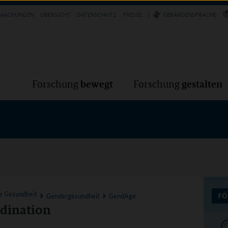
Forschung
Forschung
bewegt
g
MACHUNGEN
ÜBERSICHT
DATENSCHUTZ
PRESSE
GEBÄRDENSPRACHE
VER
bewegt
gestalten
Forschung
Forschung
ve Gesundheit
Gendergesundheit
GendAge
FÖ
rdination