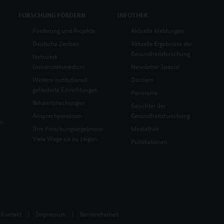
FORSCHUNG
FÖRDERN
INFOTHEK
Förderung und Projekte
Aktuelle Meldungen
Deutsche Zentren
Aktuelle Ergebnisse der
Gesundheitsforschung
Netzwerk
Universitätsmedizin
Newsletter Spezial
Weitere institutionell
Dossiers
geförderte Einrichtungen
Panorama
Bekanntmachungen
Gesichter der
Ansprechpersonen
Gesundheitsforschung
en
Ihre Forschungsergebnisse.
Mediathek
Viele Wege sie zu zeigen.
Publikationen
Kontakt
|
Impressum
|
Barrierefreiheit