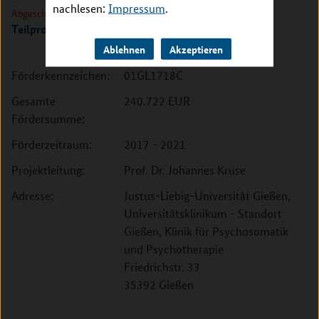
nachlesen:
Impressum
.
Abgeschlossen
Teilprojekt 3
Ablehnen
Akzeptieren
Förderkennzeichen:
01GL1718C
Gesamte
240.722 EUR
Fördersumme:
Förderzeitraum:
2017 - 2021
Projektleitung:
Prof. Dr. Johannes Kruse
Adresse:
Justus-Liebig-Universität Gießen,
Universitätsklinikum - Standort
Gießen, Klinik für Psychosomatik
und Psychotherapie
Friedrichstr. 33
35392 Gießen