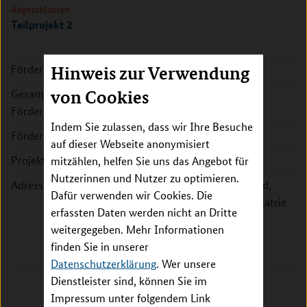
Abgeschlossen
Teilprojekt 2
Förderkennzeichen:
01GL1718B
Hinweis zur Verwendung
von Cookies
Gesamte
271.213 EUR
Fördersumme:
Indem Sie zulassen, dass wir Ihre Besuche
Förderzeitraum:
2017 - 2021
auf dieser Webseite anonymisiert
Projektleitung:
Prof. Dr. Georg Schomerus
mitzählen, helfen Sie uns das Angebot für
Nutzerinnen und Nutzer zu optimieren.
Adresse:
Universitätsmedizin Greifswald,
Dafür verwenden wir Cookies. Die
Klinik und Poliklinik für Psychiatrie
erfassten Daten werden nicht an Dritte
und Psychotherapie
weitergegeben. Mehr Informationen
Ellernholzstr. 1-2
finden Sie in unserer
17489 Greifswald
Datenschutzerklärung
. Wer unsere
Dienstleister sind, können Sie im
Impressum unter folgendem Link