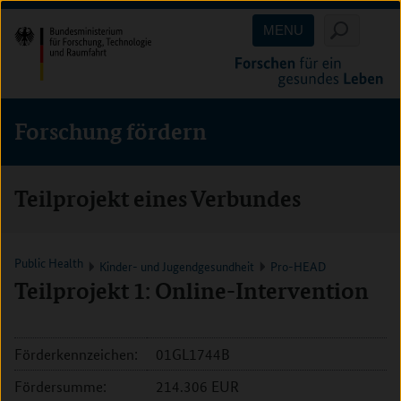
Direkt
Direkt
Direkt
MENU
zum
zum
zur
Inhalt
Hauptmenu
Suche
(Eingabetaste)
(Eingabetaste)
(Eingabetaste)
Forschung fördern
Teilprojekt eines Verbundes
Public Health
Kinder- und Jugendgesundheit
Pro-HEAD
Teilprojekt 1: Online-Intervention
Förderkennzeichen:
01GL1744B
Fördersumme:
214.306 EUR