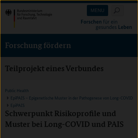
Direkt
Direkt
Direkt
MENU
zum
zum
zur
Inhalt
Hauptmenu
Suche
(Eingabetaste)
(Eingabetaste)
(Eingabetaste)
Forschung fördern
Teilprojekt eines Verbundes
Public Health
EpiPAIS – Epigenetische Muster in der Pathogenese von Long-COVID
EpiPAIS
Schwerpunkt Risikoprofile und
Muster bei Long-COVID und PAIS