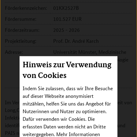
Förderkennzeichen:
01KX2527B
Fördersumme:
101.527 EUR
Förderzeitraum:
2025 - 2026
Projektleitung:
Prof. Dr. André Karch
Adresse:
Universität Münster, Medizinische
Fakultät, Institut für Epidemiologie
Hinweis zur Verwendung
und Sozialmedizin
von Cookies
Domagkstr. 3
48149 Münster
Indem Sie zulassen, dass wir Ihre Besuche
auf dieser Webseite anonymisiert
Im Verbundprojekt sollen Informationen zur Häufigkeit von
mitzählen, helfen Sie uns das Angebot für
Long,COVID und dem allgemeineren postakuten
Nutzerinnen und Nutzer zu optimieren.
Infektionssyndrom (PAIS) generiert und Faktoren
Dafür verwenden wir Cookies. Die
identifiziert werden, die das Risiko von Long-COVID und
erfassten Daten werden nicht an Dritte
PAIS nach viralen Infektionen erhöhen. Zudem soll
weitergegeben. Mehr Informationen