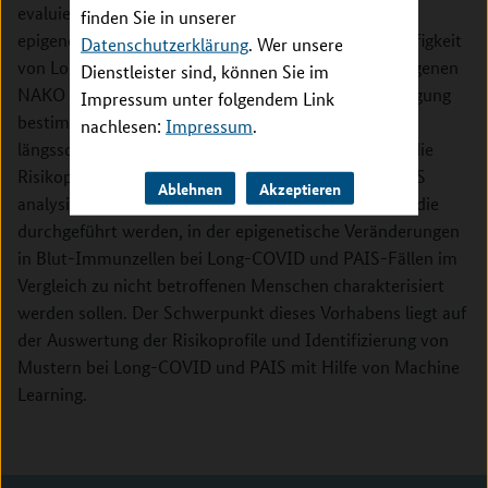
evaluiert werden, inwiefern sich diese Faktoren in
finden Sie in unserer
epigenetischen Mustern abbilden. Dafür soll die Häufigkeit
Datenschutzerklärung
. Wer unsere
von Long-COVID und PAIS in der bevölkerungsbezogenen
Dienstleister sind, können Sie im
NAKO Gesundheitsstudie mittels einer Online-Befragung
Impressum unter folgendem Link
bestimmt werden. Weiterhin sollen anhand der
nachlesen:
Impressum
.
längsschnittlichen Daten der NAKO Gesundheitsstudie
Risikoprofile der Personen mit Long-COVID und PAIS
Ablehnen
Akzeptieren
analysiert werden. Zudem soll eine Fall-Kontroll-Studie
durchgeführt werden, in der epigenetische Veränderungen
in Blut-Immunzellen bei Long-COVID und PAIS-Fällen im
Vergleich zu nicht betroffenen Menschen charakterisiert
werden sollen. Der Schwerpunkt dieses Vorhabens liegt auf
der Auswertung der Risikoprofile und Identifizierung von
Mustern bei Long-COVID und PAIS mit Hilfe von Machine
Learning.