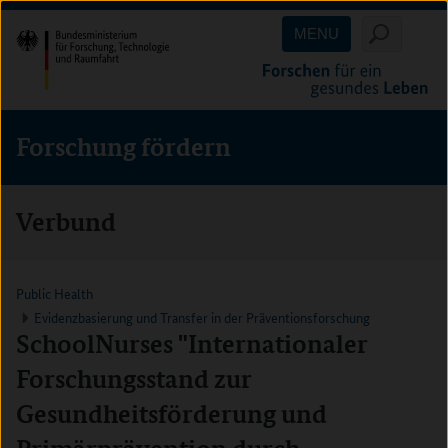
Direkt
Direkt
Direkt
MENU
zum
zum
zur
Inhalt
Hauptmenu
Suche
(Eingabetaste)
(Eingabetaste)
(Eingabetaste)
Forschung fördern
Verbund
Public Health
Evidenzbasierung und Transfer in der Präventionsforschung
SchoolNurses "Internationaler
Forschungsstand zur
Gesundheitsförderung und