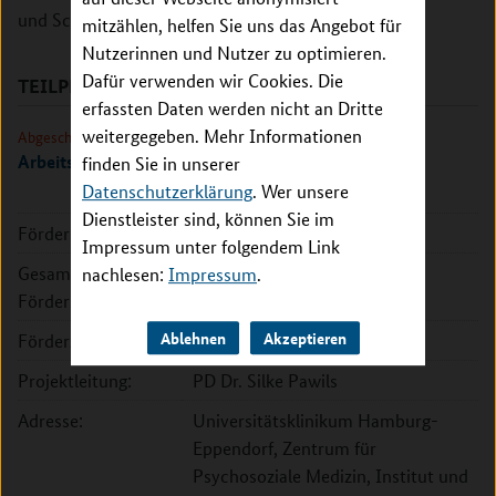
und Schülerinnen, Eltern und des Personals zeigen.
mitzählen, helfen Sie uns das Angebot für
Nutzerinnen und Nutzer zu optimieren.
Dafür verwenden wir Cookies. Die
TEILPROJEKTE
erfassten Daten werden nicht an Dritte
weitergegeben. Mehr Informationen
Abgeschlossen
Arbeitspakete 1 - 7 zur Erstellung des Rewiews
finden Sie in unserer
Datenschutzerklärung
. Wer unsere
Dienstleister sind, können Sie im
Förderkennzeichen:
01EL2025A
Impressum unter folgendem Link
Gesamte
44.998 EUR
nachlesen:
Impressum
.
Fördersumme:
Ablehnen
Akzeptieren
Förderzeitraum:
2020 - 2021
Projektleitung:
PD Dr. Silke Pawils
Adresse:
Universitätsklinikum Hamburg-
Eppendorf, Zentrum für
Psychosoziale Medizin, Institut und