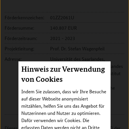
Förderkennzeichen:
01ZZ2061U
Fördersumme:
140.807 EUR
Förderzeitraum:
2021 - 2023
Projektleitung:
Prof. Dr. Stefan Wagenpfeil
Adresse:
Universität des Saarlandes,
Universitätsklinikum des Saarlandes
Hinweis zur Verwendung
und Medizinische Fakultät, Institut
von Cookies
für Medizinische Biometrie,
Epidemiologie und Medizinische
Indem Sie zulassen, dass wir Ihre Besuche
Informatik (IMBEI)
auf dieser Webseite anonymisiert
Kirrberger Str. 86
mitzählen, helfen Sie uns das Angebot für
66424 Homburg
Nutzerinnen und Nutzer zu optimieren.
Dafür verwenden wir Cookies. Die
erfassten Daten werden nicht an Dritte
Dieses Projekt soll die Datenintegrationszentren (DIZ) der