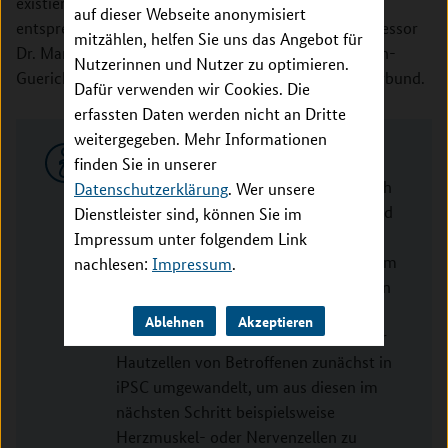
existieren bereits, wir testen sie gerade an den
auf dieser Webseite anonymisiert
entsprechenden Krankheitsmodellen“, erläutert Professor
mitzählen, helfen Sie uns das Angebot für
Dr. Martin Zenker. Der Humangenetiker der Otto-von-
Nutzerinnen und Nutzer zu optimieren.
Guericke-Universität Magdeburg koordiniert den Verbund.
Dafür verwenden wir Cookies. Die
erfassten Daten werden nicht an Dritte
weitergegeben. Mehr Informationen
GeNeRARe-Verbund
finden Sie in unserer
Die experimentellen Arbeiten des durch
Datenschutzerklärung
. Wer unsere
das Bundesministerium für Bildung und
Dienstleister sind, können Sie im
Forschung (BMBF) geförderten
Impressum unter folgendem Link
GeNeRARe-Verbundes werden zu einem
nachlesen:
Impressum
.
großen Teil an sogenannten induzierten
pluripotenten Stammzellen (iPSC)
Ablehnen
Akzeptieren
durchgeführt. Dafür werden Blut- oder
Hautzellen von Betroffenen zunächst in
iPSC umgewandelt, um aus diesen im
nächsten Schritt beispielsweise
Herzmuskel- oder Nervenzellen zu