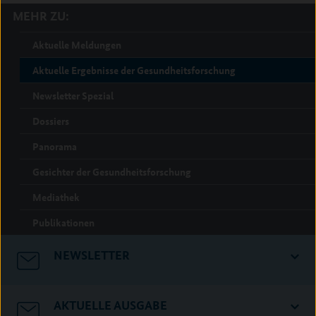
MEHR ZU:
Aktuelle Meldungen
Aktuelle Ergebnisse der Gesundheitsforschung
Newsletter Spezial
Dossiers
Panorama
Gesichter der Gesundheitsforschung
Mediathek
Publikationen
NEWSLETTER
AKTUELLE AUSGABE