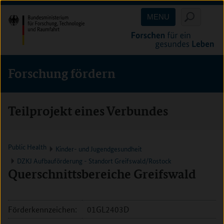
Direkt
Direkt
Direkt
MENU
zum
zum
zur
Inhalt
Hauptmenu
Suche
(Eingabetaste)
(Eingabetaste)
(Eingabetaste)
Forschung fördern
Teilprojekt eines Verbundes
Public Health
Kinder- und Jugendgesundheit
DZKJ Aufbauförderung - Standort Greifswald/Rostock
Querschnittsbereiche Greifswald
Förderkennzeichen:
01GL2403D