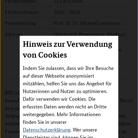
Fördersumme:
231.871 EUR
Förderzeitraum:
2020 - 2023
Projektleitung:
Prof. Dr. Dr. Michael Leitzmann
Adresse:
Universität Regensburg, Klinikum,
Institut für Epidemiologie und
Hinweis zur Verwendung
Präventivmedizin, Medizinische
von Cookies
Soziologie
Dr.-Gessler-Str. 17
Indem Sie zulassen, dass wir Ihre Besuche
93051 Regensburg
auf dieser Webseite anonymisiert
mitzählen, helfen Sie uns das Angebot für
Nutzerinnen und Nutzer zu optimieren.
BIG ist ein Projekt zur Bewegungsförderung bei
Dafür verwenden wir Cookies. Die
benachteiligten Frauen in der Lebenswelt Kommune. Durch
erfassten Daten werden nicht an Dritte
eine partizipative Methode werden Frauen befähigt
weitergegeben. Mehr Informationen
zielgruppengerechte Bewegungsangebote zu entwickeln,
finden Sie in unserer
implementieren und evaluieren. So kann es den beteiligten
Datenschutzerklärung
. Wer unsere
Frauen gelingen, Einflussfaktoren auf ihre Gesundheit zu
Dienstleister sind, können Sie im