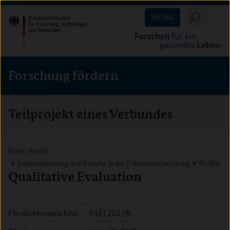
Direkt
Direkt
Direkt
MENU
zum
zum
zur
Inhalt
Hauptmenu
Suche
(Eingabetaste)
(Eingabetaste)
(Eingabetaste)
Forschung fördern
Teilprojekt eines Verbundes
Public Health
Evidenzbasierung und Transfer in der Präventionsforschung
NUBiG
Qualitative Evaluation
Förderkennzeichen:
01EL2012B