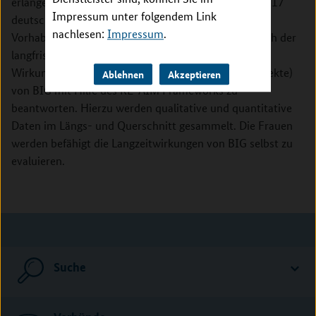
erlangen. Seit dem Jahr 2005 konnte das Projekt auf 17
Impressum unter folgendem Link
deutsche Kommunen übertragen werden. Ziel des
nachlesen:
Impressum
.
Vorhabens ist es, zentrale Forschungsfragen bezüglich der
langfristigen verhaltens- und verhältnispräventiven
Wirkungen (inklusive gesundheitsökonomischer Aspekte)
Ablehnen
Akzeptieren
von BIG mit Hilfe des RE-AIM Frameworks zu
beantworten. Hierzu werden qualitative und quantitative
Daten im Längs- und Querschnitt gesammelt. Die Frauen
werden befähigt die Langzeitwirkungen von BIG selbst zu
evaluieren.
Suche