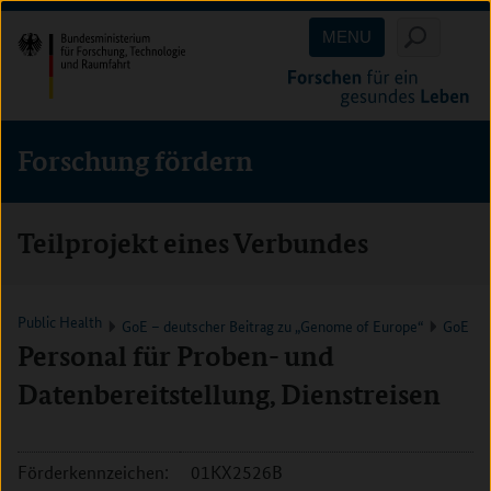
Direkt
Direkt
Direkt
MENU
zum
zum
zur
Inhalt
Hauptmenu
Suche
(Eingabetaste)
(Eingabetaste)
(Eingabetaste)
Forschung fördern
Teilprojekt eines Verbundes
Public Health
GoE – deutscher Beitrag zu „Genome of Europe“
GoE
Personal für Proben- und
Datenbereitstellung, Dienstreisen
Förderkennzeichen:
01KX2526B