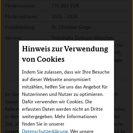
Fördersumme:
735.802 EUR
Förderzeitraum:
2025 - 2028
Projektleitung:
Dr. Christian Gieger
Adresse:
Helmholtz Zentrum München,
Deutsches Forschungszentrum für
Hinweis zur Verwendung
Gesundheit und Umwelt (GmbH),
von Cookies
Abt. für Molekulare Epidemiologie
Ingolstädter Landstr. 1
Indem Sie zulassen, dass wir Ihre Besuche
85764 Oberschleißheim
auf dieser Webseite anonymisiert
mitzählen, helfen Sie uns das Angebot für
Nutzerinnen und Nutzer zu optimieren.
Im Gesamtprojekt "Genome of Europe" sollen 100.000
Dafür verwenden wir Cookies. Die
Genome aus 29 europäischen Ländern als
erfassten Daten werden nicht an Dritte
Referenzdatenbank zusammen- und bereitgestellt werden.
weitergegeben. Mehr Informationen
In diesem Rahmen hat der deutsche Gesamtbeitrag das
finden Sie in unserer
Ziel, 20.000 Genome aus Deutschland in das europäische
Datenschutzerklärung
. Wer unsere
Gesamtprojekt einzuspeisen, darunter rund 10.000 neu zu