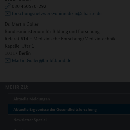
030 450570-292
forschungsnetzwerk-unimedizin@charite.de
Dr. Martin Goller
Bundesministerium für Bildung und Forschung
Referat 614 – Medizinische Forschung/Medizintechnik
Kapelle-Ufer 1
10117 Berlin
Martin.Goller@bmbf.bund.de
MEHR ZU:
Aktuelle Meldungen
Aktuelle Ergebnisse der Gesundheitsforschung
Newsletter Spezial