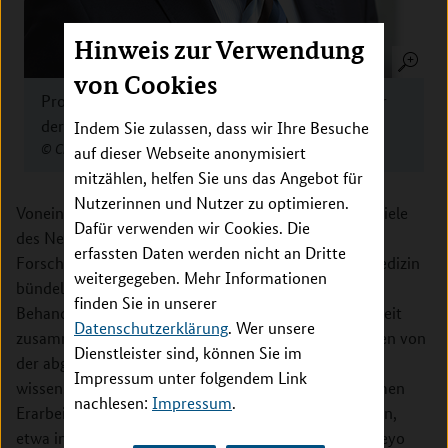
Hinweis zur Verwendung
von Cookies
Prof. Dr. Heyo K. Kroemer, Vorstandsvorsitzender
der Charité – Universitätsmedizin Berlin
Indem Sie zulassen, dass wir Ihre Besuche
auf dieser Webseite anonymisiert
Charité –Universitätsmedizin Berlin
mitzählen, helfen Sie uns das Angebot für
Nutzerinnen und Nutzer zu optimieren.
Voneinander und miteinander lernen – das sind die Ziele
Dafür verwenden wir Cookies. Die
des Netzwerks, das erstmals in einem Krisenfall die
erfassten Daten werden nicht an Dritte
Forschungsaktivitäten der deutschen Universitätsmedizin
weitergegeben. Mehr Informationen
bündelt und die Maßnahmenpläne, Diagnostik- und
finden Sie in unserer
Behandlungsstrategien einzelner Standorte bundesweit
Datenschutzerklärung
. Wer unsere
zusammenführt und auswertet. „Die Aufgaben reichen von
Dienstleister sind, können Sie im
der abgestimmten Datenerhebung für große
Impressum unter folgendem Link
wissenschaftliche Fragestellungen bis zur gemeinsamen
nachlesen:
Impressum
.
Erarbeitung von praktischen Handlungsempfehlungen,
etwa in der Palliativmedizin“, betont Professor Dr. Heyo