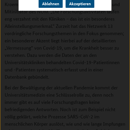
Ablehnen
Akzeptieren
Kroemer, Vorstandsvorsitzender der Berliner Charité und
Mitinitiator des NUM. „Die Forschungsaktivitäten laufen
eng verzahnt mit den Kliniken – das ist ein besonderes
Alleinstellungsmerkmal.“ Zurzeit hat das Netzwerk 13
vordringliche Forschungsthemen in den Fokus genommen;
ein besonderer Akzent liegt hierbei auf der detaillierten
„Vermessung“ von Covid-19, um die Krankheit besser zu
verstehen. Dazu werden die Daten der an den
Universitätskliniken behandelten Covid-19-Patientinnen
und -Patienten systematisch erfasst und in einer
Datenbank gebündelt.
Bei der Bewältigung der aktuellen Pandemie kommt der
Universitätsmedizin eine Schlüsselrolle zu, denn noch
immer gibt es auf viele Forschungsfragen keine
befriedigenden Antworten. Noch ist zum Beispiel nicht
völlig geklärt, welche Prozesse SARS-CoV-2 im
menschlichen Körper auslöst, wie und wie lange Impfungen