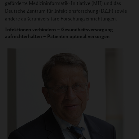
geförderte Medizininformatik-Initiative (MII) und das
Deutsche Zentrum für Infektionsforschung (DZIF) sowie
andere außeruniversitäre Forschungseinrichtungen.
Infektionen verhindern – Gesundheitsversorgung
aufrechterhalten – Patienten optimal versorgen