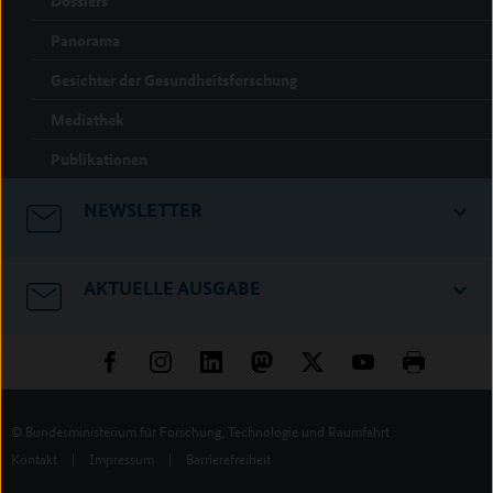
Dossiers
Panorama
Gesichter der Gesundheitsforschung
Mediathek
Publikationen
NEWSLETTER
AKTUELLE AUSGABE
© Bundesministerium für Forschung, Technologie und Raumfahrt
Kontakt
|
Impressum
|
Barrierefreiheit