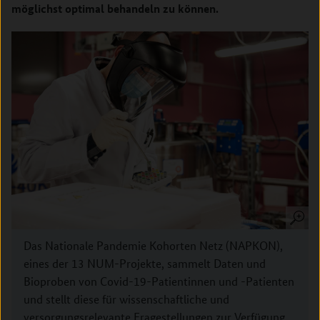
möglichst optimal behandeln zu können.
Das Nationale Pandemie Kohorten Netz (NAPKON),
eines der 13 NUM-Projekte, sammelt Daten und
Bioproben von Covid-19-Patientinnen und -Patienten
und stellt diese für wissenschaftliche und
versorgungsrelevante Fragestellungen zur Verfügung.