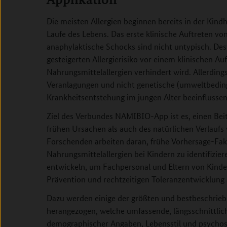
Die meisten Allergien beginnen bereits in der Kindh
Laufe des Lebens. Das erste klinische Auftreten von
anaphylaktische Schocks sind nicht untypisch. Des
gesteigerten Allergierisiko vor einem klinischen A
Nahrungsmittelallergien verhindert wird. Allerdings
Veranlagungen und nicht genetische (umweltbedingt
Krankheitsentstehung im jungen Alter beeinflussen
Ziel des Verbundes NAMIBIO-App ist es, einen Bei
frühen Ursachen als auch des natürlichen Verlaufs 
Forschenden arbeiten daran, frühe Vorhersage-Fak
Nahrungsmittelallergien bei Kindern zu identifizi
entwickeln, um Fachpersonal und Eltern von Kinde
Prävention und rechtzeitigen Toleranzentwicklung 
Dazu werden einige der größten und bestbeschrie
herangezogen, welche umfassende, längsschnittlich
demographischer Angaben, Lebensstil und psychoso