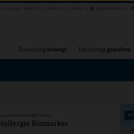
Forschung
Forschung
bewegt
g
MACHUNGEN
ÜBERSICHT
DATENSCHUTZ
PRESSE
GEBÄRDENSPRACHE
VER
bewegt
gestalten
Forschung
Forschung
rungsmittelunverträglichkeiten
FÖ
lallergie Biomarker