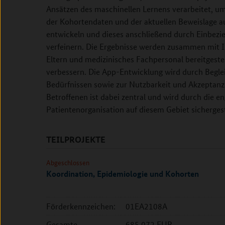
Ansätzen des maschinellen Lernens verarbeitet, u
der Kohortendaten und der aktuellen Beweislage au
entwickeln und dieses anschließend durch Einbezi
verfeinern. Die Ergebnisse werden zusammen mit I
Eltern und medizinisches Fachpersonal bereitgeste
verbessern. Die App-Entwicklung wird durch Beglei
Bedürfnissen sowie zur Nutzbarkeit und Akzeptanz
Betroffenen ist dabei zentral und wird durch die
Patientenorganisation auf diesem Gebiet sichergest
TEILPROJEKTE
Abgeschlossen
Koordination, Epidemiologie und Kohorten
Förderkennzeichen:
01EA2108A
Gesamte
685.072 EUR