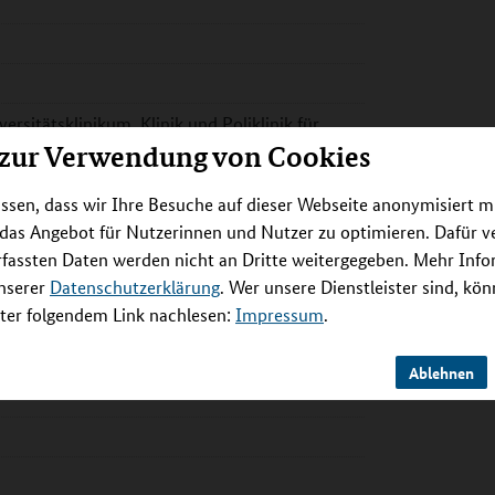
ersitätsklinikum, Klinik und Poliklinik für
 Abt. für pädiatrische Pneumologie und
 zur Verwendung von Cookies
ssen, dass wir Ihre Besuche auf dieser Webseite anonymisiert m
 das Angebot für Nutzerinnen und Nutzer zu optimieren. Dafür 
rfassten Daten werden nicht an Dritte weitergegeben. Mehr Inf
unserer
Datenschutzerklärung
. Wer unsere Dienstleister sind, kö
er folgendem Link nachlesen:
Impressum
.
Ablehnen