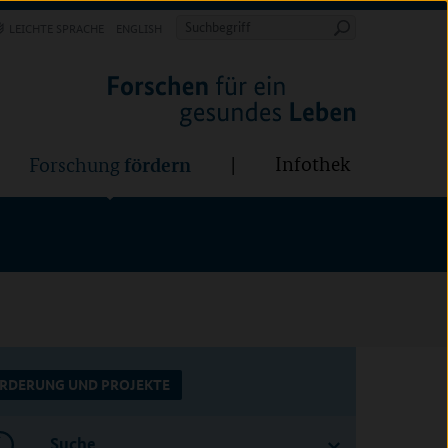
Forschung
Infothek
estalten
fördern
Suchbegriff
LEICHTE SPRACHE
ENGLISH
Suche
starten
BÜNDE:
fördern
Infothek
Forschung
RDERUNG UND PROJEKTE
Suche