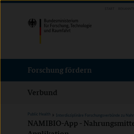
Direkt
Direkt
Direkt
START
BEKANNT
zum
zum
zur
FORSCHUNG FÖRDERN
Inhalt
Hauptmenu
Suche
(Eingabetaste)
(Eingabetaste)
(Eingabetaste)
Forschung fördern
Verbund
Public Health
Interdisziplinäre Forschungsverbünde zu Nah
NAMIBIO-App - Nahrungsmitte
Applikation