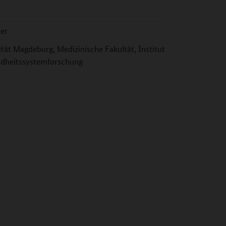
her
ät Magdeburg, Medizinische Fakultät, Institut
ndheitssystemforschung