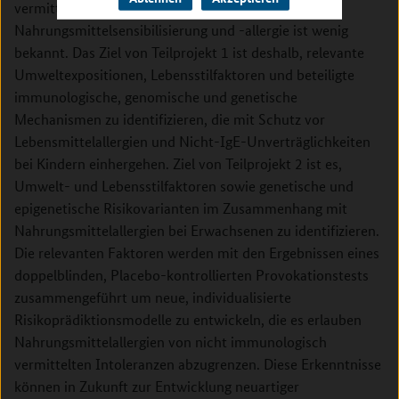
vermitteln. Über die Risikominderung der
Nahrungsmittelsensibilisierung und -allergie ist wenig
bekannt. Das Ziel von Teilprojekt 1 ist deshalb, relevante
Umweltexpositionen, Lebensstilfaktoren und beteiligte
immunologische, genomische und genetische
Mechanismen zu identifizieren, die mit Schutz vor
Lebensmittelallergien und Nicht-IgE-Unverträglichkeiten
bei Kindern einhergehen. Ziel von Teilprojekt 2 ist es,
Umwelt- und Lebensstilfaktoren sowie genetische und
epigenetische Risikovarianten im Zusammenhang mit
Nahrungsmittelallergien bei Erwachsenen zu identifizieren.
Die relevanten Faktoren werden mit den Ergebnissen eines
doppelblinden, Placebo-kontrollierten Provokationstests
zusammengeführt um neue, individualisierte
Risikoprädiktionsmodelle zu entwickeln, die es erlauben
Nahrungsmittelallergien von nicht immunologisch
vermittelten Intoleranzen abzugrenzen. Diese Erkenntnisse
können in Zukunft zur Entwicklung neuartiger