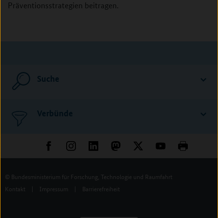
Präventionsstrategien beitragen.
Suche
Verbünde
© Bundesministerium für Forschung, Technologie und Raumfahrt
Kontakt
|
Impressum
|
Barrierefreiheit