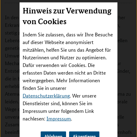
Hinweis zur Verwendung
In den letzten Jahrzehnten hat die Prävalenz allergischer
von Cookies
Erkrankungen, einschließlich Nahrungsmittelallergien,
stetig zugenommen. Dabei spielen Umwelt- und
Indem Sie zulassen, dass wir Ihre Besuche
Lebensstilfaktoren vor dem Hintergrund der individuellen
auf dieser Webseite anonymisiert
genetischen Prädisposition eine wichtige Rolle. Gen-
mitzählen, helfen Sie uns das Angebot für
Umwelt-Interaktionen, die über epigenetische
Nutzerinnen und Nutzer zu optimieren.
Mechanismen vermittelt werden, können ebenfalls zur
Dafür verwenden wir Cookies. Die
Entstehung von Nahrungsmittelallergien beitragen. Kinder,
erfassten Daten werden nicht an Dritte
die in bäuerlicher Umgebung aufwachsen, haben ein
weitergegeben. Mehr Informationen
erheblich verringertes Risiko, an allergischen
finden Sie in unserer
Atemwegserkrankungen wie Heuschnupfen und Asthma zu
Datenschutzerklärung
. Wer unsere
leiden. Dieser Schutz bezieht sich auf inhalative und orale
Dienstleister sind, können Sie im
Wege der mikrobiellen Exposition in Tierställen und
Impressum unter folgendem Link
unverarbeiteter Kuhmilch, die wiederum die mikrobielle
nachlesen:
Impressum
.
Zusammensetzung des Nasen- und Darmmikrobioms
beeinflussen und dadurch den Schutzeffekt des Bauernhofs
Ablehnen
Akzeptieren