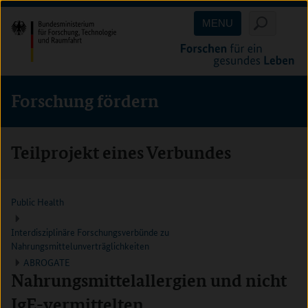
Direkt
Direkt
Direkt
MENU
zum
zum
zur
Inhalt
Hauptmenu
Suche
(Eingabetaste)
(Eingabetaste)
(Eingabetaste)
Forschung fördern
Teilprojekt eines Verbundes
Public Health
Interdisziplinäre Forschungsverbünde zu
Nahrungsmittelunverträglichkeiten
ABROGATE
Nahrungsmittelallergien und nicht
IgE-vermittelten