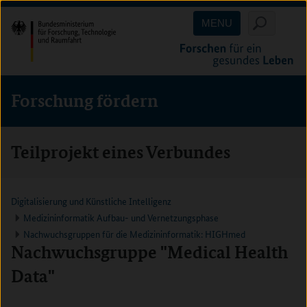
Direkt
Direkt
Direkt
MENU
zum
zum
zur
Inhalt
Hauptmenu
Suche
(Eingabetaste)
(Eingabetaste)
(Eingabetaste)
Forschung fördern
Teilprojekt eines Verbundes
Digitalisierung und Künstliche Intelligenz
Medizininformatik Aufbau- und Vernetzungsphase
Nachwuchsgruppen für die Medizininformatik: HIGHmed
Nachwuchsgruppe "Medical Health
Data"