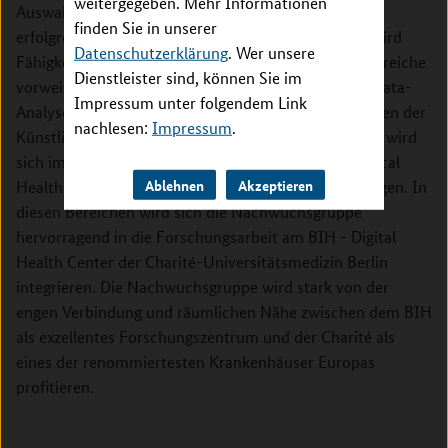
weitergegeben. Mehr Informationen
Auswahlverfahren ab Januar 2020 bestimmt. Der
finden Sie in unserer
erfolgreiche Bewerber/die erfolgreiche Bewerberin wird
Datenschutzerklärung
. Wer unsere
Fähigkeiten in wenigstens drei der nachfolgenden Bereiche
Dienstleister sind, können Sie im
vorweisen können: multi-omics Datenanalyse, Big-Data-
Impressum unter folgendem Link
Analyse, mathemathische Modellierung und Methoden der
nachlesen:
Impressum
.
Künstlichen Intelligenz. Der wissenschaftliche Fokus wird
sich im Bereich der translationalen Forschung, Medical
Ablehnen
Akzeptieren
Health Data bzw. der personalisierten Medizin bewegen. In
diesen Bereichen wird sich die Nachwuchsgruppe
hervorragend in die Forschungsarbeit am BIH - Digital
Health Center der Charité-Universitätsmedizin Berlin
integrieren. Die Nachwuchsgruppe wird stark von der
engen Verbindung und räumlichen Nähe zwischen dem BIH
als exzellentes Forschungszentrum und der Charité als
eines der renommiertesten Krankenhäuser Europas
profitieren.