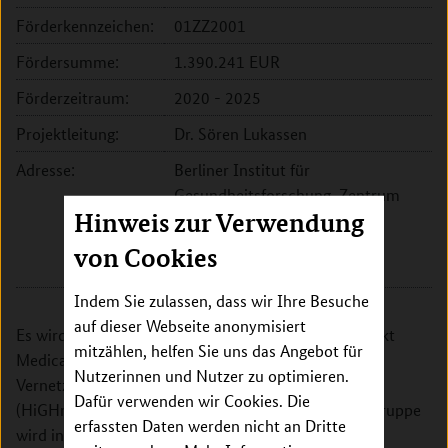
Förderkennzeichen:
01ZZ2001
Fördersumme:
1.390.241 EUR
Förderzeitraum:
2020 - 2025
Projektleitung:
Dr. Sören Lukassen
Adresse:
Berliner Institut für
Gesundheitsforschung, Zentrum
Hinweis zur Verwendung
Digitale Gesundheit
Kapelle-Ufer 2
von Cookies
10117 Berlin
Indem Sie zulassen, dass wir Ihre Besuche
auf dieser Webseite anonymisiert
Es wird eine Nachwuchsgruppe mit dem Schwerpunkt
mitzählen, helfen Sie uns das Angebot für
Medical Health Data im Rahmen der Aufbau- und
Nutzerinnen und Nutzer zu optimieren.
Vernetzungsphase der Medizininformatik-Initiative
Dafür verwenden wir Cookies. Die
(HiGHmed Konsortium) beantragt. Die Nachwuchsgruppe
erfassten Daten werden nicht an Dritte
wird in einem öffentlichen und transparenten