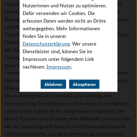
wissenschaftliche Nachwuchsförderung im Bereich der
Nutzerinnen und Nutzer zu optimieren.
Globalen Gesundheit ein. Zu diesem Zweck werden im
Dafür verwenden wir Cookies. Die
Rahmen der GLOHRA innovative sektorübergreifende und
erfassten Daten werden nicht an Dritte
interdisziplinäre Projekte gefördert sowie
weitergegeben. Mehr Informationen
Forschungsstipendien vergeben. Im Rahmen dieses Global
finden Sie in unserer
Health Fellowship wird das Potenzial von
Datenschutzerklärung
. Wer unsere
Mückenexkrementen als Probentyp zur Arboviren-
Dienstleister sind, können Sie im
Überwachung evaluiert. Durch die zunehmende
Impressum unter folgendem Link
geographische Verbreitung und die human- und
nachlesen:
Impressum
.
veterinärmedizinische Bedeutung von durch Arthropoden
übertragene zoonotische Viren (Arboviren) ist die gezielte
Ablehnen
Akzeptieren
Überwachung und Kontrolle dieser Viren unerlässlich.
Dieser Ansatz hat das Potenzial, eine schnelle und
kostengünstige Surveillance von Arboviren zu ermöglichen,
wurde bisher jedoch nicht standardisiert eingesetzt. Ziel
dieses Vorhabens ist es daher, eine Methodik zu entwickeln,
die die Sammlung und Analyse von Mückenexkrementen
im Feld ermöglicht, und diese Methode anschließend in