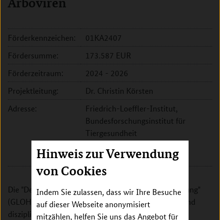
Arboviren
Förderkennzeichen:
01KA2407
Fördersumme:
173.587 EUR
Förderzeitraum:
2024 - 2026
Projektleitung:
Dr. Christin Körsten
Adresse:
Friedrich-Loeffler-Institut,
Bundesforschungsinstitut für
Tiergesundheit
Südufer 10
Hinweis zur Verwendung
17493 Greifswald
von Cookies
Die "Deutsche Allianz für globale Gesundheitsforschung"
Indem Sie zulassen, dass wir Ihre Besuche
(GLOHRA) setzt sich für den Ausbau der standort- und
auf dieser Webseite anonymisiert
disziplinübergreifenden Zusammenarbeit und die
mitzählen, helfen Sie uns das Angebot für