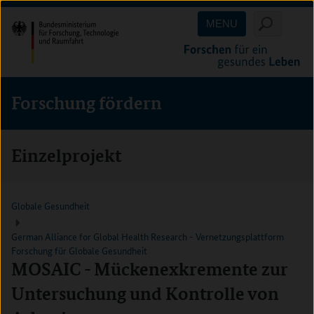
Direkt
Direkt
Direkt
MENU
zum
zum
zur
Inhalt
Hauptmenu
Suche
(Eingabetaste)
(Eingabetaste)
(Eingabetaste)
Forschung fördern
Einzelprojekt
Globale Gesundheit
German Alliance for Global Health Research - Vernetzungsplattform
Forschung für Globale Gesundheit
MOSAIC - Mückenexkremente zur
Untersuchung und Kontrolle von