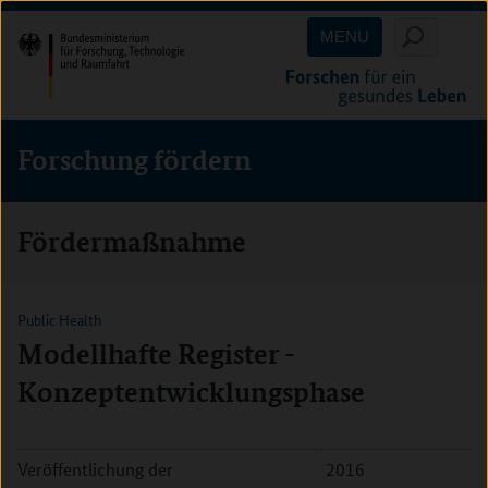
Direkt
Direkt
Direkt
MENU
zum
zum
zur
Inhalt
Hauptmenu
Suche
(Eingabetaste)
(Eingabetaste)
(Eingabetaste)
Forschung fördern
Fördermaßnahme
Public Health
Modellhafte Register -
Konzeptentwicklungsphase
Veröffentlichung der
2016