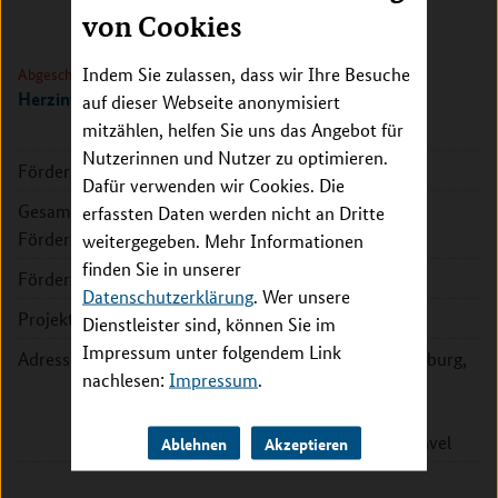
von Cookies
Indem Sie zulassen, dass wir Ihre Besuche
Abgeschlossen
Herzinfarktregister im Bundesland Brandenburg
auf dieser Webseite anonymisiert
mitzählen, helfen Sie uns das Angebot für
Nutzerinnen und Nutzer zu optimieren.
Förderkennzeichen:
01GY1730
Dafür verwenden wir Cookies. Die
Gesamte
50.000 EUR
erfassten Daten werden nicht an Dritte
Fördersumme:
weitergegeben. Mehr Informationen
finden Sie in unserer
Förderzeitraum:
2017 - 2018
Datenschutzerklärung
. Wer unsere
Projektleitung:
Prof. Oliver Ritter
Dienstleister sind, können Sie im
Impressum unter folgendem Link
Adresse:
Städtisches Klinikum Brandenburg,
nachlesen:
Impressum
.
Hochschulklinik der MHB
Hochstr. 29
14770 Brandenburg an der Havel
Ablehnen
Akzeptieren