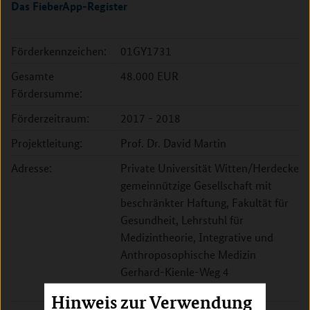
Das FieberApp-Register
Förderkennzeichen:
01GY1731
Gesamte
48.000 EUR
Fördersumme:
Förderzeitraum:
2017 - 2018
Projektleitung:
Prof. Dr. David Martin
Adresse:
Private Universität Witten/Herdecke
gemeinnützige Gesellschaft mit
beschränkter Haftung, Fakultät für
Gesundheit, Lehrstuhl für
Medizintheorie, Integrative und
Anthroposophische Medizin
Gerhard-Kienle-Weg 4
58313 Herdecke
Hinweis zur Verwendung