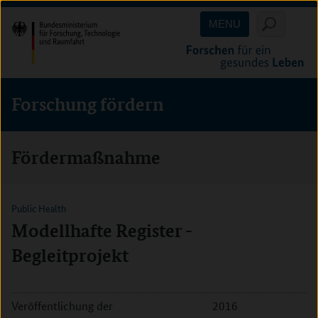
Direkt
Direkt
Direkt
MENU
zum
zum
zur
Inhalt
Hauptmenu
Suche
(Eingabetaste)
(Eingabetaste)
(Eingabetaste)
Forschung fördern
Fördermaßnahme
Public Health
Modellhafte Register -
Begleitprojekt
Veröffentlichung der
2016