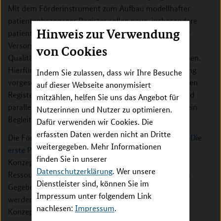
Mit dem Förderinstrument zum Aufbau modellhafter
patientenbezogener Register sollen neue, insbesondere
Hinweis zur Verwendung
patientenbezogener Register zu wichtigen Fragen der
Versorgungsforschung unterstützt werden, die hohe
von Cookies
Qualitätsstandards erfüllen und Modellcharakter haben.
Hierfür ist eine zeitlich begrenzte Anschubfinanzierung
Indem Sie zulassen, dass wir Ihre Besuche
vorgesehen. Um eine hohe Qualität der aufzubauenden
auf dieser Webseite anonymisiert
Register und einen Modellcharakter zu erreichen, wird
mitzählen, helfen Sie uns das Angebot für
parallel zum Beginn der Konzeptentwicklungsphase ein
Nutzerinnen und Nutzer zu optimieren.
Begleitprojekt gefördert.
Dafür verwenden wir Cookies. Die
erfassten Daten werden nicht an Dritte
Die Förderung der Register erfolgt in zwei Phasen.
Die
weitergegeben. Mehr Informationen
erste Phase dient der Konzeptentwicklung
. In der
finden Sie in unserer
Konzeptentwicklungsphase sollen die benötigten
Datenschutzerklärung
. Wer unsere
Ressourcen sowie die strukturellen und prozessualen
Dienstleister sind, können Sie im
Gegebenheiten des aufzubauenden Registers geklärt
Impressum unter folgendem Link
werden. Parallel und über die Dauer der
nachlesen:
Impressum
.
Konzeptentwicklung hinaus wird ein Begleitprojekt