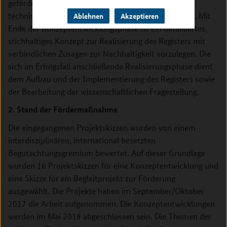
gefördert, um registerübergreifend methodische,
technische und strukturelle Standards gewährleisten. Mit
Ablehnen
Akzeptieren
Ende der Konzeptentwicklungsphase ist ein detailliertes,
stichhaltiges Konzept zur Realisierung des Registers mit
verbindlichen Zusagen zur Nachhaltigkeit vorzulegen. Die
sich im Erfolgsfall anschließende Realisierungsphase dient
dem Aufbau und der Implementierung des Registers sowie
der Bearbeitung der wissenschaftlichen Fragestellung.
2. Stand der Fördermaßnahme
Die eingegangenen Projektskizzen wurden von einem
interdisziplinären, international besetzten
Begutachtungsgremium bewertet. Auf dieser Grundlage
wurden 16 Projektskizzen für eine Konzeptentwicklung und
eine Skizze für ein Begleitprojekt zur Förderung
ausgewählt. Die Projekte haben im September/Oktober
2017 die Arbeit aufgenommen. Die Konzeptentwicklungen
werden im Mai 2018 abgeschlossen sein. Die Themen der