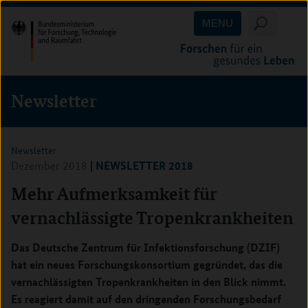
Direkt
Direkt
Direkt
MENU
zum
zum
zur
Inhalt
Hauptmenu
Suche
(Eingabetaste)
(Eingabetaste)
(Eingabetaste)
Newsletter
Newsletter
| NEWSLETTER 2018
Dezember 2018
Mehr Aufmerksamkeit für
vernachlässigte Tropenkrankheiten
Das Deutsche Zentrum für Infektionsforschung (DZIF)
hat ein neues Forschungskonsortium gegründet, das die
vernachlässigten Tropenkrankheiten in den Blick nimmt.
Es reagiert damit auf den dringenden Forschungsbedarf