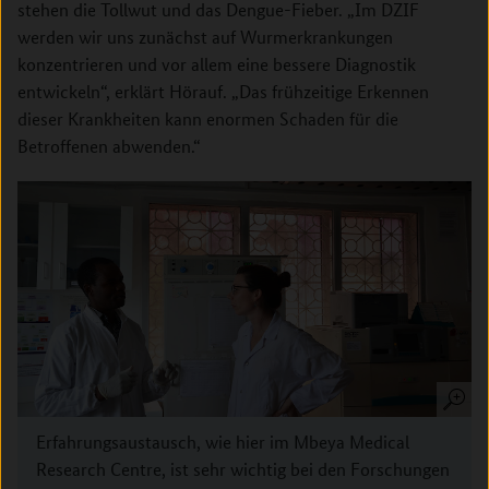
stehen die Tollwut und das Dengue-Fieber. „Im DZIF
werden wir uns zunächst auf Wurmerkrankungen
konzentrieren und vor allem eine bessere Diagnostik
entwickeln“, erklärt Hörauf. „Das frühzeitige Erkennen
dieser Krankheiten kann enormen Schaden für die
Betroffenen abwenden.“
Erfahrungsaustausch, wie hier im Mbeya Medical
Research Centre, ist sehr wichtig bei den Forschungen