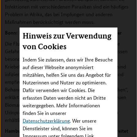
Infektionen mit verschiedenen Parasiten sind ein häufiges
Problem in Afrika, das bei Impfungen und anderen
Maßnahmen berücksichtigt werden muss.
Bonn: Flussblindheit – Ansteckungsgefahr am Wasser
Hinweis zur Verwendung
Die Flussblindheit ist Folge einer Filarieninfektion. Die
von Cookies
Gefahr einer Infektion mit diesen Würmern ist an Flüssen
besonders groß, da sich dort ihr Überträger, die
Indem Sie zulassen, dass wir Ihre Besuche
Kriebelmücke, aufhält. Über 30 Millionen Menschen sind
auf dieser Webseite anonymisiert
infiziert. „Was wir dringend brauchen, sind schnelle und
mitzählen, helfen Sie uns das Angebot für
empfindliche Tests, die anzeigen, wann man eine
Nutzerinnen und Nutzer zu optimieren.
Behandlung abbrechen kann und wann Rückfälle drohen“,
Dafür verwenden wir Cookies. Die
erklärt Hörauf, der in Bonn mit seinem Team nach neuen
erfassten Daten werden nicht an Dritte
Biomarkern forscht. Ein Ziel ist die Diagnostik in
weitergegeben. Mehr Informationen
Urinproben, die problemloser und mit weniger Risiko
finden Sie in unserer
erhältlich sind als Blutproben.
Datenschutzerklärung
. Wer unsere
Dienstleister sind, können Sie im
Hamburg: Bilharziose – in Afrika am weitesten verbreitet
Impressum unter folgendem Link