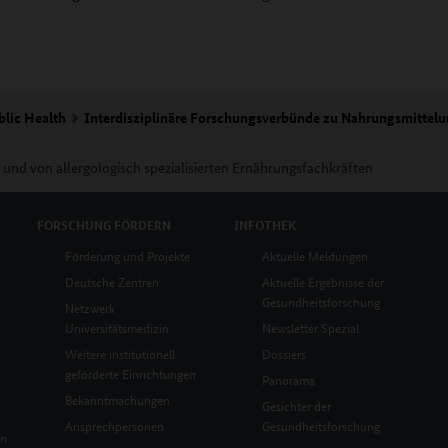
blic Health
Interdisziplinäre Forschungsverbünde zu Nahrungsmittelu
und von allergologisch spezialisierten Ernährungsfachkräften
FORSCHUNG
FÖRDERN
INFOTHEK
Förderung und Projekte
Aktuelle Meldungen
Deutsche Zentren
Aktuelle Ergebnisse der
Gesundheitsforschung
Netzwerk
Universitätsmedizin
Newsletter Spezial
Weitere institutionell
Dossiers
geförderte Einrichtungen
Panorama
Bekanntmachungen
Gesichter der
Ansprechpersonen
Gesundheitsforschung
en