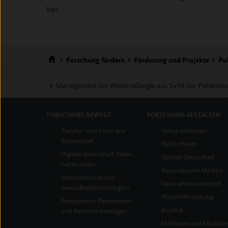
bei.
Forschung
fördern
Förderung und Projekte
Pu
Startseite
Management der Weizenallergie aus Sicht der Patienten 
FORSCHUNG
BEWEGT
FORSCHUNG
GESTALTEN
Transfer: Vom Labor ans
Volkskrankheiten
Krankenbett
Public Health
Digitale Gesundheit: Daten
Globale Gesundheit
helfen heilen
Personalisierte Medizin
Medizintechnik und
Gesundheitswirtschaft
Gesundheitstechnologien
Wirkstoffforschung
Partizipation: Patientinnen
Bioethik
und Patienten beteiligen
Methoden und Struktur