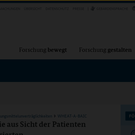
Forschung
Forschung
bewegt
g
MACHUNGEN
ÜBERSICHT
DATENSCHUTZ
PRESSE
GEBÄRDENSPRACHE
VER
bewegt
gestalten
Forschung
Forschung
rungsmittelunverträglichkeiten
WHEAT-A-BAIC
FÖ
 aus Sicht der Patienten
sierten