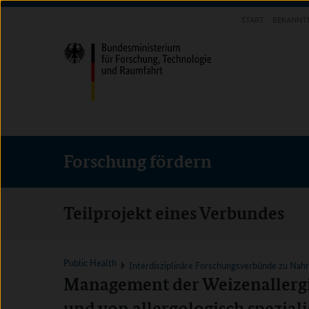
Direkt
Direkt
Direkt
START
BEKANNT
zum
zum
zur
FORSCHUNG FÖRDERN
Inhalt
Hauptmenu
Suche
(Eingabetaste)
(Eingabetaste)
(Eingabetaste)
Forschung fördern
Teilprojekt eines Verbundes
Public Health
Interdisziplinäre Forschungsverbünde zu Nah
Management der Weizenallergie
und von allergologisch speziali