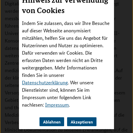
Hinweis zur Verwendung
Digitalisierung und Innovation. Durch CORD soll belegt
von Cookies
werden, dass die Konzepte und Lösungen der MII zu
messbarem Nutzen für Patienten, Ärzte und Forscher
Indem Sie zulassen, dass wir Ihre Besuche
führen. Im Rahmen der MII baut jedes
auf dieser Webseite anonymisiert
Universitätsklinikum als Mitglied in einem der vier MII-
mitzählen, helfen Sie uns das Angebot für
Konsortien ein Datenintegrationszentrum auf, das die
Nutzerinnen und Nutzer zu optimieren.
datenschutzkonforme Nutzung der Gesundheitsdaten
Dafür verwenden wir Cookies. Die
weiterentwickeln soll. Zugleich betreiben alle Standort
erfassten Daten werden nicht an Dritte
Zentren für Seltene Erkrankungen (ZSE), die die
weitergegeben. Mehr Informationen
medizinischen Bedarfe der Innovationen formulieren.Auf
finden Sie in unserer
der klinischen Seite strebt CORD an, die Sichtbarkeit der
Datenschutzerklärung
. Wer unsere
seltenen Erkrankungen zu erhöhen, Einblicke in die
Dienstleister sind, können Sie im
Versorgungsrealität zu gewähren, die Forschung in diesem
Impressum unter folgendem Link
Gebiet anzuregen sowie die Qualität der diagnostischen
nachlesen:
Impressum
.
und therapeutischen Prozesse zu verbessern.Auf der
Medizininformatik-Seite legt CORD Schwerpunkte auf die
Ablehnen
Akzeptieren
Verbesserung von Konzepten und Lösungen für die
klinische Dokumentation zu seltenen Erkrankungen, auf die