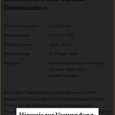
Dissemination
Förderkennzeichen:
01ZZ1911H
Fördersumme:
435.571 EUR
Förderzeitraum:
2020 - 2022
Projektleitung:
Dr. Holger Storf
Adresse:
Universitätsklinikum Frankfurt
Theodor-Stern-Kai 7
60596 Frankfurt
Im Projekt "Collaboration on Rare Diseases (CORD)"
engagieren sich zwanzig Universitätsklinika und weitere
Partner für die Verbesserung von Versorgung und
Forschung für Menschen mit seltenen Erkrankungen durch