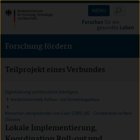
Direkt
Direkt
Direkt
MENU
zum
zum
zur
Inhalt
Hauptmenu
Suche
(Eingabetaste)
(Eingabetaste)
(Eingabetaste)
Forschung fördern
Teilprojekt eines Verbundes
Digitalisierung und Künstliche Intelligenz
Medizininformatik Aufbau- und Vernetzungsphase
Konsortien übergreifender Use Case: CORD_MI - Collaboration on Rare
Diseases
Lokale Implementierung,
Koordination Roll-out und