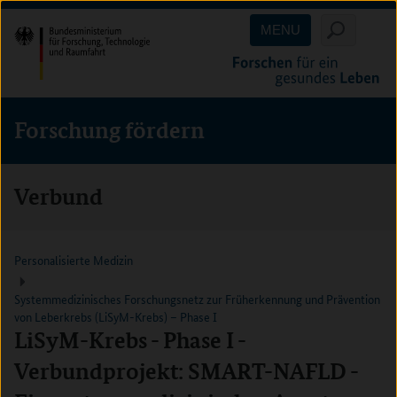
Direkt
Direkt
Direkt
MENU
zum
zum
zur
Inhalt
Hauptmenu
Suche
(Eingabetaste)
(Eingabetaste)
(Eingabetaste)
Forschung fördern
Verbund
Personalisierte Medizin
Systemmedizinisches Forschungsnetz zur Früherkennung und Prävention
von Leberkrebs (LiSyM-Krebs) – Phase I
LiSyM-Krebs - Phase I -
Verbundprojekt: SMART-NAFLD -