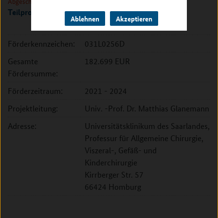
Abgeschlossen
Teilprojekt Homburg
Ablehnen
Akzeptieren
Förderkennzeichen:
031L0256D
Gesamte
182.699 EUR
Fördersumme:
Förderzeitraum:
2021 - 2024
Projektleitung:
Univ. -Prof. Dr. Matthias Glanemann
Adresse:
Universitätsklinikum des Saarlandes,
Professur für Allgemeine Chirurgie,
Viszeral-, Gefäß- und
Kinderchirurgie
Kirrberger Str. 57
66424 Homburg