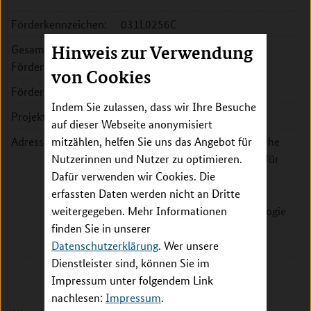
Förderkennzeichen:
031L0256C
Gesamte
Hinweis zur Verwendung
1.286.119 EUR
Fördersumme:
von Cookies
Förderzeitraum:
2021 - 2024
Indem Sie zulassen, dass wir Ihre Besuche
Projektleitung:
Prof. Dr. Thomas Berg
auf dieser Webseite anonymisiert
Adresse:
mitzählen, helfen Sie uns das Angebot für
Universität Leipzig, Medizinische
Nutzerinnen und Nutzer zu optimieren.
Fakultät, Klinik und Poliklinik für
Dafür verwenden wir Cookies. Die
Onkologie, Gastroenterologie,
erfassten Daten werden nicht an Dritte
Hepatologie, Pneumologie,
weitergegeben. Mehr Informationen
Infektiologie, Bereich Hepatologie
finden Sie in unserer
Liebigstr. 20
Datenschutzerklärung
04103 Leipzig
. Wer unsere
Dienstleister sind, können Sie im
Impressum unter folgendem Link
nachlesen:
Impressum
.