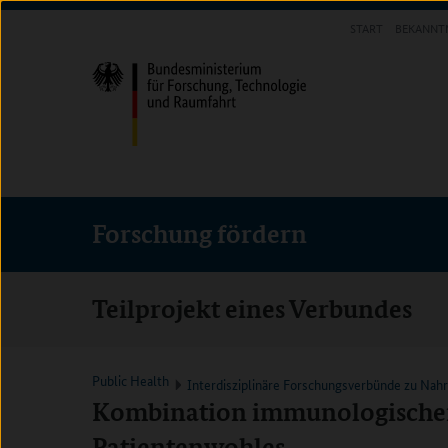
Direkt
Direkt
Direkt
START
BEKANNT
zum
zum
zur
FORSCHUNG FÖRDERN
Inhalt
Hauptmenu
Suche
(Eingabetaste)
(Eingabetaste)
(Eingabetaste)
Forschung fördern
Teilprojekt eines Verbundes
Public Health
Interdisziplinäre Forschungsverbünde zu Nah
Kombination immunologischer 
Patientenwohles