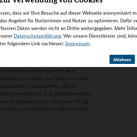
sofern wird die Individualität des Patienten bei
Veröffentlichte Beobachtungsstudien zeigen,
ssen, dass wir Ihre Besuche auf dieser Webseite anonymisiert m
n einen Einfluss auf das Management von
 das Angebot für Nutzerinnen und Nutzer zu optimieren. Dafür 
ifeprozesse können die Allergenität eines
rfassten Daten werden nicht an Dritte weitergegeben. Mehr Inf
rden nicht in Betracht gezogen, wenn die
unserer
Datenschutzerklärung
. Wer unsere Dienstleister sind, kö
se angewendet werden. Aufgabe der R-
er folgendem Link nachlesen:
Impressum
.
LISA-Methoden (Antigen- und Allergenitäts-
len Vorhandensein von Allergenen in
Ablehnen
genitätspotenzial für einen bestimmten
ebensmittelverarbeitungsmethode zu
nstimmung von rohen, von leicht und stark
erarbeiteten Lebensmitteln, die mit
nüsse versetzt sind, z. B. gebackene Kekse,
arm ein diagnostisches Testsystem für IgE-
twickeln, um spezifische Patientenprofile