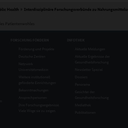
blic Health
Interdisziplinäre Forschungsverbünde zu Nahrungsmittelu
des Patientenwohles
FORSCHUNG
FÖRDERN
INFOTHEK
Förderung und Projekte
Aktuelle Meldungen
Deutsche Zentren
Aktuelle Ergebnisse der
Gesundheitsforschung
Netzwerk
Universitätsmedizin
Newsletter Spezial
Weitere institutionell
Dossiers
geförderte Einrichtungen
Panorama
Bekanntmachungen
Gesichter der
Ansprechpersonen
Gesundheitsforschung
en
Ihre Forschungsergebnisse.
Mediathek
Viele Wege sie zu zeigen.
Publikationen