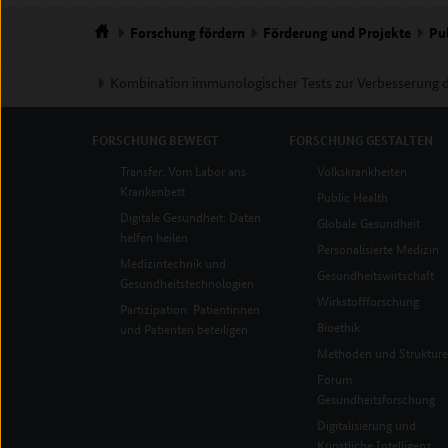
Forschung
fördern
Förderung und Projekte
Pu
Startseite
Kombination immunologischer Tests zur Verbesserung 
FORSCHUNG
BEWEGT
FORSCHUNG
GESTALTEN
Transfer: Vom Labor ans
Volkskrankheiten
Krankenbett
Public Health
Digitale Gesundheit: Daten
Globale Gesundheit
helfen heilen
Personalisierte Medizin
Medizintechnik und
Gesundheitswirtschaft
Gesundheitstechnologien
Wirkstoffforschung
Partizipation: Patientinnen
Bioethik
und Patienten beteiligen
Methoden und Struktur
Forum
Gesundheitsforschung
Digitalisierung und
Künstliche Intelligenz