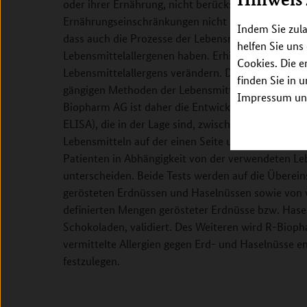
oder ihrer Ernährung, nicht berücksichtigt wird. In
Ernährungseinschränkungen nicht berücksichtigt. 
Indem Sie zula
dass auch die Prozesse der Lebensmittelproduktio
helfen Sie uns
Lebensmittelallergenen haben. Erhitzungs- oder Re
Cookies. Die e
Lebensmittelallergens verändern. Diese Effekte we
finden Sie in 
gängigen Methoden der Lebensmittelallergenanaly
Impressum unt
Biopharm AG ist daher die Entwicklung von zwei E
ELISA), die in der Lage sind, zwischen dem generel
Lebensmitteln auf der einen Seite und deren Aller
Patienten in Abhängigkeit von der verwendeten L
unterscheiden. Beide Tests werden auf die Überei
gerösteten Erdnüssen und Haselnüssen sowie von v
definierten Mengen gerösteter Erdnüsse bzw. Hasel
Schokoladen, validiert. Des Weiteren wird R-Bioph
vermittelte Allergien gegen Erd- und Haselnüsse en
festzulegen.