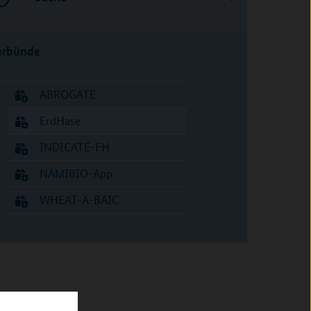
erbünde
ABROGATE
ErdHase
INDICATE-FH
NAMIBIO-App
WHEAT-A-BAIC