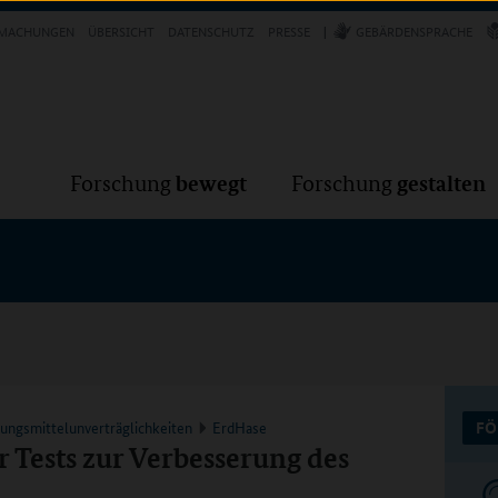
Forschung
Forschung
bewegt
g
MACHUNGEN
ÜBERSICHT
DATENSCHUTZ
PRESSE
GEBÄRDENSPRACHE
VER
bewegt
gestalten
Forschung
Forschung
rungsmittelunverträglichkeiten
ErdHase
FÖ
Tests zur Verbesserung des