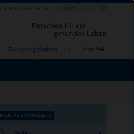
Forschung
Infothek
estalten
fördern
Suchbegriff
LEICHTE SPRACHE
ENGLISH
Suche
starten
BÜNDE:
fördern
Infothek
Forschung
RDERUNG UND PROJEKTE
Suche