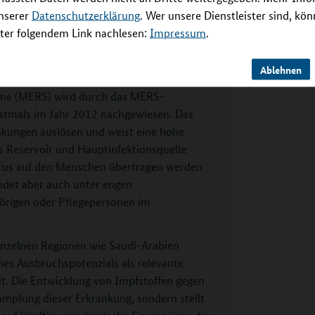
e Impulse für Impfstoffplattformen, die auch
unserer
Datenschutzerklärung
. Wer unsere Dienstleister sind, kö
er folgendem Link nachlesen:
Impressum
.
Ablehnen
ndemischem Potenzial
ome (MERS) wird durch das MERS-
rstmals im Jahr 2012 nachgewiesen. Das
kungen auslösen und weist eine hohe
hes Reservoir und Hauptinfektionsquelle
irus auf den Menschen übertragen werden
ndet aber auch unter engen
örigen oder Pflegepersonen im
inzelnen Regionen wie Saudi-Arabien
eines Ausbruchspotenzials als relevante
t. Die Entwicklung von Impfstoffen gegen
mpfung dieser Erkrankung, sondern stellt