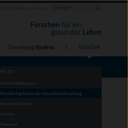
Forschung
Infothek
estalten
fördern
Suchbegriff
LEICHTE SPRACHE
ENGLISH
Suche
starten
R ZU:
fördern
Infothek
Forschung
R ZU:
Aktuelle Meldungen
Aktuelle Ergebnisse der Gesundheitsforschung
Newsletter Spezial
Dossiers
Panorama