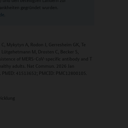
und den beteiligten Ländern zur
rankheiten gegründet wurden.
de
.
 C, Mykytyn A, Rodon J, Gerresheim GK, Te
 Lütgehetmann M, Drosten C, Becker S,
istence of MERS-CoV-specific antibody and T
healthy adults. Nat Commun. 2026 Jan
. PMID: 41513652; PMCID: PMC12800105.
wicklung