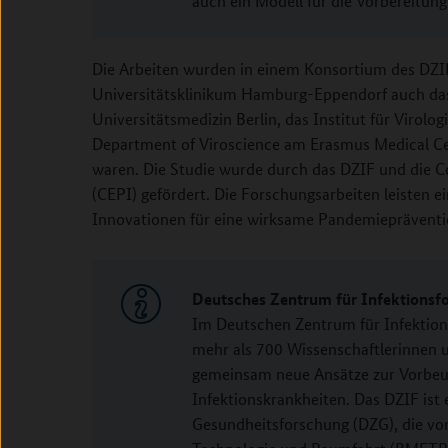
auch ein Modell für die Vorbereitun
Die Arbeiten wurden in einem Konsortium des DZ
Universitätsklinikum Hamburg-Eppendorf auch das In
Universitätsmedizin Berlin, das Institut für Virol
Department of Viroscience am Erasmus Medical Cen
waren. Die Studie wurde durch das DZIF und die C
(CEPI) gefördert. Die Forschungsarbeiten leisten e
Innovationen für eine wirksame Pandemiepräventi
Deutsches Zentrum für Infektionsf
Im Deutschen Zentrum für Infektion
mehr als 700 Wissenschaftlerinnen u
gemeinsam neue Ansätze zur Vorbeu
Infektionskrankheiten. Das DZIF ist
Gesundheitsforschung (DZG), die v