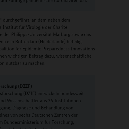
g auf künftige pandemische Coronaviren dar.
IF durchgeführt, an dem neben dem
stitut für Virologie der Charité –
ogie der Philipps-Universität Marburg sowie das
tre in Rotterdam (Niederlande) beteiligt
oalition for Epidemic Preparedness Innovations
inen wichtigen Beitrag dazu, wissenschaftliche
on nutzbar zu machen.
orschung (DZIF)
sforschung (DZIF) entwickeln bundesweit
nd Wissenschaftler aus 35 Institutionen
gung, Diagnose und Behandlung von
 eines von sechs Deutschen Zentren der
om Bundesministerium für Forschung,