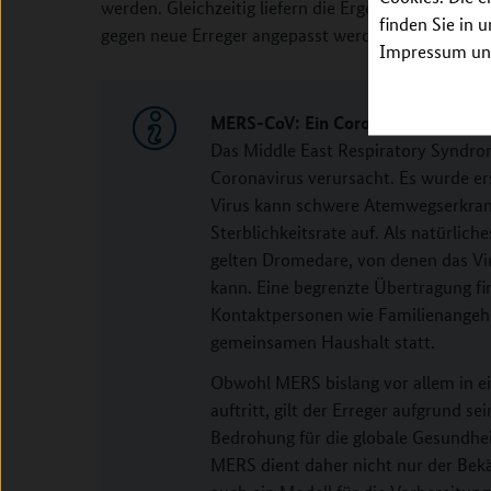
werden. Gleichzeitig liefern die Ergebnisse wichtig
finden Sie in 
gegen neue Erreger angepasst werden können.
Impressum unt
MERS-CoV: Ein Coronavirus mit pa
Das Middle East Respiratory Syndr
Coronavirus verursacht. Es wurde e
Virus kann schwere Atemwegserkran
Sterblichkeitsrate auf. Als natürlic
gelten Dromedare, von denen das V
kann. Eine begrenzte Übertragung fi
Kontaktpersonen wie Familienangeh
gemeinsamen Haushalt statt.
Obwohl MERS bislang vor allem in e
auftritt, gilt der Erreger aufgrund s
Bedrohung für die globale Gesundhei
MERS dient daher nicht nur der Bekä