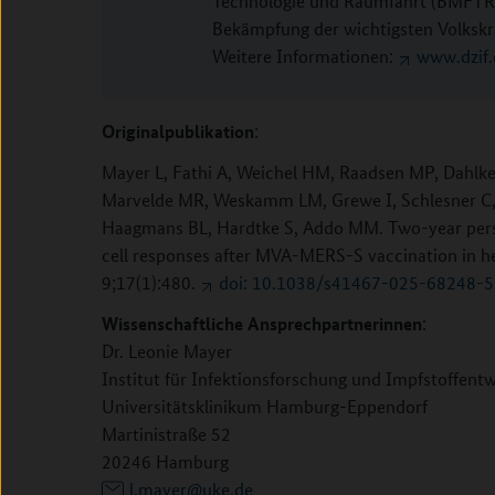
Technologie und Raumfahrt (BMFTR) 
Bekämpfung der wichtigsten Volksk
Weitere Informationen:
www.dzif.
Originalpublikation
:
Mayer L, Fathi A, Weichel HM, Raadsen MP, Dahlke
Marvelde MR, Weskamm LM, Grewe I, Schlesner C,
Haagmans BL, Hardtke S, Addo MM. Two-year pers
cell responses after MVA-MERS-S vaccination in 
9;17(1):480.
doi: 10.1038/s41467-025-68248-5
Wissenschaftliche Ansprechpartnerinnen
:
Dr. Leonie Mayer
Institut für Infektionsforschung und Impfstoffent
Universitätsklinikum Hamburg-Eppendorf
Martinistraße 52
20246 Hamburg
l.mayer@uke.de