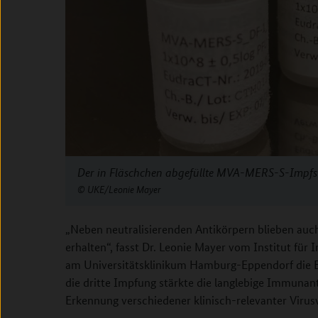
Der in Fläschchen abgefüllte MVA-MERS-S-Impfst
UKE/Leonie Mayer
„Neben neutralisierenden Antikörpern blieben auch 
erhalten“, fasst Dr. Leonie Mayer vom Institut für
am Universitätsklinikum Hamburg-Eppendorf die 
die dritte Impfung stärkte die langlebige Immuna
Erkennung verschiedener klinisch-relevanter Virusv