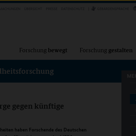
Forschung
Forschung
bewegt
g
MACHUNGEN
ÜBERSICHT
PRESSE
DATENSCHUTZ
GEBÄRDENSPRACHE
MEH
bewegt
gestalten
Forschung
Forschung
dheitsforschung
MEH
rge gegen künftige
heiten haben Forschende des Deutschen