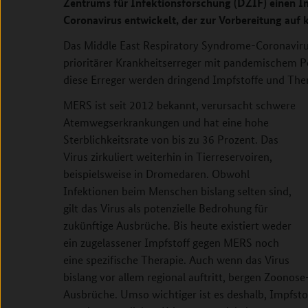
Zentrums für Infektionsforschung (DZIF) einen 
Coronavirus entwickelt, der zur Vorbereitung auf
Das Middle East Respiratory Syndrome-Coronavirus
prioritärer Krankheitserreger mit pandemischem Po
diese Erreger werden dringend Impfstoffe und Ther
MERS ist seit 2012 bekannt, verursacht schwere
Atemwegserkrankungen und hat eine hohe
Sterblichkeitsrate von bis zu 36 Prozent. Das
Virus zirkuliert weiterhin in Tierreservoiren,
beispielsweise in Dromedaren. Obwohl
Infektionen beim Menschen bislang selten sind,
gilt das Virus als potenzielle Bedrohung für
zukünftige Ausbrüche. Bis heute existiert weder
ein zugelassener Impfstoff gegen MERS noch
eine spezifische Therapie. Auch wenn das Virus
bislang vor allem regional auftritt, bergen Zoonos
Ausbrüche. Umso wichtiger ist es deshalb, Impfstof