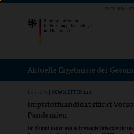
Direkt
Direkt
Direkt
START
BEKANNT
zum
zum
zur
INFOTHEK
Inhalt
Hauptmenu
Suche
(Eingabetaste)
(Eingabetaste)
(Eingabetaste)
Aktuelle Ergebnisse der Gesun
| NEWSLETTER 123
Juni 2026
Impfstoffkandidat stärkt Vorso
Pandemien
Im Kampf gegen neu auftretende Infektionskrank