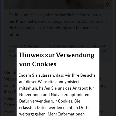
Dr. Rajkumar Savai, wissenschaftlicher Koordinator
des Krankheitsbereichs Lungenkrebs im DZL, erforscht
die Prozesse, die zur Entstehung von Metastasen
führen.
Salazar Y, Zheng X, Brunn D, et al. Microenvironmental Th9– and
Th17– lymphocytes induce metastatic spreading in lung cancer. J Clin
Hinweis zur Verwendung
Invest. 2020. (doi.org/10.1172/JCI124037)
von Cookies
Daraufhin suchten die Wissenschaftlerinnen und
Indem Sie zulassen, dass wir Ihre Besuche
Wissenschaftler in Gewebeproben von Erkrankten mit
auf dieser Webseite anonymisiert
einem kleinzelligen Lungentumor nach einer Bestätigung
mitzählen, helfen Sie uns das Angebot für
ihres Befundes. Mithilfe eines computerbasierten
Nutzerinnen und Nutzer zu optimieren.
Bildgebungsverfahrens gelang es, eine räumliche
Dafür verwenden wir Cookies. Die
Rekonstruktion verschiedener Zelltypen und
erfassten Daten werden nicht an Dritte
Markerproteine innerhalb der Gewebeproben zu erstellen.
weitergegeben. Mehr Informationen