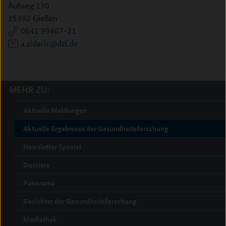
Aulweg 130
35392 Gießen
0641 99467-21
a.zidaric@dzl.de
MEHR ZU:
Aktuelle Meldungen
Aktuelle Ergebnisse der Gesundheitsforschung
Newsletter Spezial
Dossiers
Panorama
Gesichter der Gesundheitsforschung
Mediathek