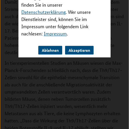
Damit wurden im Gebiet zwischen den Tumorzellen, dem
finden Sie in unserer
Stroma, eingewanderte T-Helferzellen sichtbar, darunter
Datenschutzerklärung
. Wer unsere
auch die Th9- und Th17-Subpopulationen. Th9-Zellen sind
Dienstleister sind, können Sie im
die wichtigsten Produzenten von IL-9, Th17-Zellen von IL-
Impressum unter folgendem Link
17. Besonders auffällig war, dass in der Gruppe der
nachlesen:
Impressum
.
Patientinnen und Patienten mit überdurchschnittlich
hohem Anteil an Th9/Th17- Zellen die Überlebensrate
Ablehnen
Akzeptieren
deutlich kleiner war.
In tierexperimentellen Studien an Mäusen wiesen die Max-
Planck-Forschenden schließlich nach, dass die Th9/Th17-
Zellen sowohl für die epithelial-mesenchymale Transition
als auch für die anschließende Migrationsaktivität der
umgewandelten Zellen verantwortlich waren. Zudem
bildeten Mäuse, denen neben Tumorzellen zusätzlich
Th9/Th17-Zellen injiziert wurden, wesentlich mehr
Metastasen aus als Tiere, die keine Lymphozyten erhalten
hatten. „Dass die Wirkung der Th9/Th17-Zellen über die
beiden Botenstoffe IL-9 und IL-17 abläuft, stellten wir