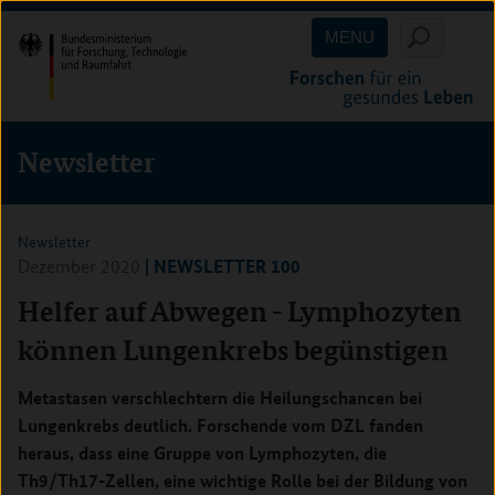
Direkt
Direkt
Direkt
MENU
zum
zum
zur
Inhalt
Hauptmenu
Suche
(Eingabetaste)
(Eingabetaste)
(Eingabetaste)
Newsletter
Newsletter
| NEWSLETTER 100
Dezember 2020
Helfer auf Abwegen - Lymphozyten
können Lungenkrebs begünstigen
Metastasen verschlechtern die Heilungschancen bei
Lungenkrebs deutlich. Forschende vom DZL fanden
heraus, dass eine Gruppe von Lymphozyten, die
Th9/Th17-Zellen, eine wichtige Rolle bei der Bildung von