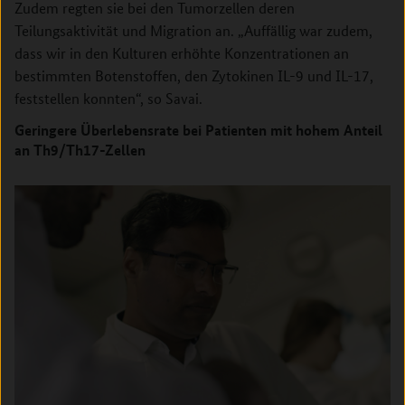
Zudem regten sie bei den Tumorzellen deren
Teilungsaktivität und Migration an. „Auffällig war zudem,
dass wir in den Kulturen erhöhte Konzentrationen an
bestimmten Botenstoffen, den Zytokinen IL-9 und IL-17,
feststellen konnten“, so Savai.
Geringere Überlebensrate bei Patienten mit hohem Anteil
an Th9/Th17-Zellen