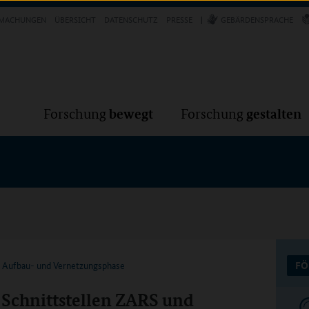
Forschung
Forschung
bewegt
g
MACHUNGEN
ÜBERSICHT
DATENSCHUTZ
PRESSE
GEBÄRDENSPRACHE
VER
bewegt
gestalten
Forschung
Forschung
k Aufbau- und Vernetzungsphase
FÖ
Schnittstellen ZARS und