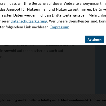
ssen, dass wir Ihre Besuche auf dieser Webseite anonymisiert m
ben in Verbindung mit Daten aus der
 das Angebot für Nutzerinnen und Nutzer zu optimieren. Dafür 
 Machbarkeitsabfragen über die künftige
rfassten Daten werden nicht an Dritte weitergegeben. Mehr Inf
. Das Projekt verfolgt einen interdisziplinären
unserer
Datenschutzerklärung
. Wer unsere Dienstleister sind, kö
ungen der MII, des German Biobank Node (GBN)
er folgendem Link nachlesen:
Impressum
.
BA) in einer nachhaltigen Gesundheits-IT-
m lokalen MII-DIZ und auf nationaler Ebene
as vollständig in das geplante MII-ZARS
Ablehnen
nge Zusammenarbeit zwischen Biobanken und DIZ
n sowohl auf technischer als auch auf
n.
italisierung und Künstliche Intelligenz
Medizininformatik Aufbau- u