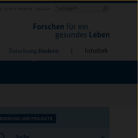
Forschung
Infothek
estalten
fördern
Suchbegriff
LEICHTE SPRACHE
ENGLISH
Suche
starten
BÜNDE:
fördern
Infothek
Forschung
RDERUNG UND PROJEKTE
Suche