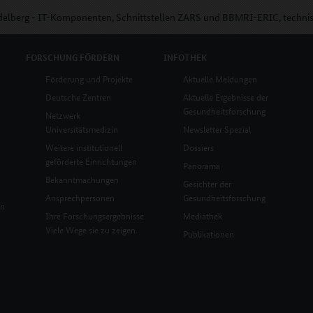
delberg - IT-Komponenten, Schnittstellen ZARS und BBMRI-ERIC, technis
FORSCHUNG
FÖRDERN
INFOTHEK
Förderung und Projekte
Aktuelle Meldungen
Deutsche Zentren
Aktuelle Ergebnisse der
Gesundheitsforschung
Netzwerk
Universitätsmedizin
Newsletter Spezial
Weitere institutionell
Dossiers
geförderte Einrichtungen
Panorama
Bekanntmachungen
Gesichter der
Ansprechpersonen
Gesundheitsforschung
en
Ihre Forschungsergebnisse.
Mediathek
Viele Wege sie zu zeigen.
Publikationen