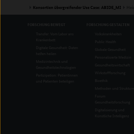
Konsortien übergreifender Use Case: ABIDE_MI
Hei
FORSCHUNG
BEWEGT
FORSCHUNG
GESTALTEN
Transfer: Vom Labor ans
Volkskrankheiten
Krankenbett
Public Health
Digitale Gesundheit: Daten
Globale Gesundheit
helfen heilen
Personalisierte Medizin
Medizintechnik und
Gesundheitswirtschaft
Gesundheitstechnologien
Wirkstoffforschung
Partizipation: Patientinnen
Bioethik
und Patienten beteiligen
Methoden und Struktur
Forum
Gesundheitsforschung
Digitalisierung und
Künstliche Intelligenz