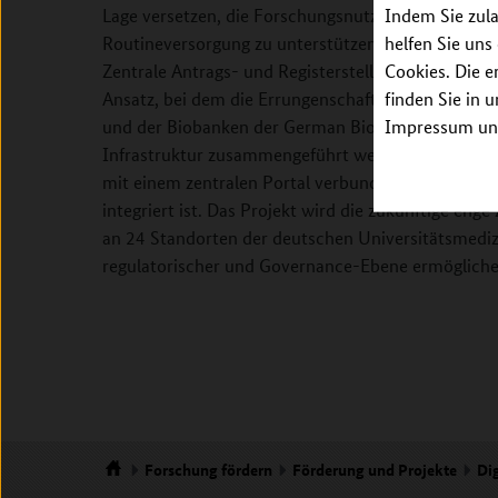
Indem Sie zula
Lage versetzen, die Forschungsnutzung von Biopro
helfen Sie uns
Routineversorgung zu unterstützen, einschließlich
Cookies. Die e
Zentrale Antrags- und Registerstelle der MII (ZARS)
finden Sie in 
Ansatz, bei dem die Errungenschaften und Erfahr
Impressum unt
und der Biobanken der German Biobank Alliance (G
Infrastruktur zusammengeführt werden, die mit de
mit einem zentralen Portal verbunden sein wird, d
integriert ist. Das Projekt wird die zukünftige e
an 24 Standorten der deutschen Universitätsmedizi
regulatorischer und Governance-Ebene ermögliche
Forschung
fördern
Förderung und Projekte
Dig
Startseite