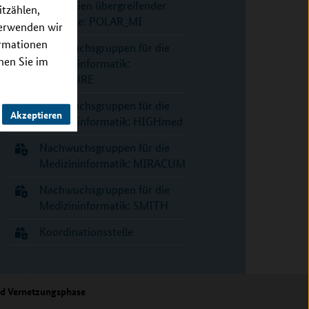
Konsortien übergreifender
itzählen,
Use Case: POLAR_MI
verwenden wir
ormationen
Nachwuchsgruppen für die
nnen Sie im
Medizininformatik:
DIFUTURE
Nachwuchsgruppen für die
Akzeptieren
Medizininformatik: HIGHmed
Nachwuchsgruppen für die
Medizininformatik: MIRACUM
Nachwuchsgruppen für die
Medizininformatik: SMITH
Koordinationsstelle
nd Vernetzungsphase