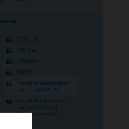
erbünde
DIFUTURE
HiGHmed
MIRACUM
SMITH
Konsortien übergreifender
Use Case: ABIDE_MI
Konsortien übergreifender
Use Case: CORD_MI -
Collaboration on Rare
Diseases