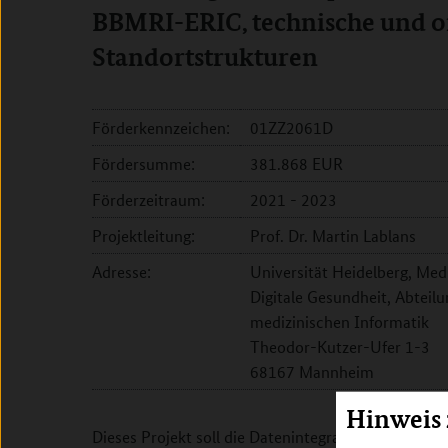
BBMRI-ERIC, technische und o
Standortstrukturen
Förderkennzeichen:
01ZZ2061D
Fördersumme:
381.868 EUR
Förderzeitraum:
2021 - 2023
Projektleitung:
Prof. Dr. Martin Lablans
Adresse:
Universität Heidelberg, Me
Digitale Gesundheit, Abteil
medizinischen Informatik
Theodor-Kutzer-Ufer 1-3
68167 Mannheim
Hinweis
Dieses Projekt soll die Datenintegrationszentren (DI