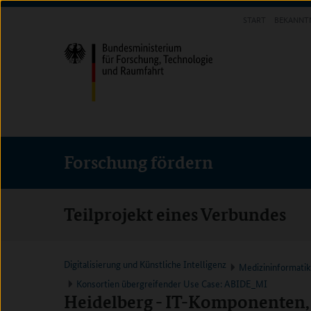
Direkt
Direkt
Direkt
START
BEKANNT
zum
zum
zur
FORSCHUNG FÖRDERN
Inhalt
Hauptmenu
Suche
(Eingabetaste)
(Eingabetaste)
(Eingabetaste)
Forschung fördern
Teilprojekt eines Verbundes
Digitalisierung und Künstliche Intelligenz
Medizininformati
Konsortien übergreifender Use Case: ABIDE_MI
Heidelberg - IT-Komponenten, 