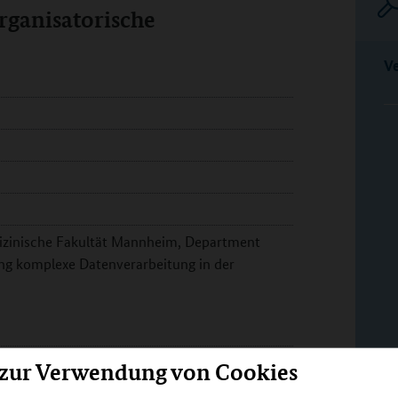
rganisatorische
V
dizinische Fakultät Mannheim, Department
ung komplexe Datenverarbeitung in der
 zur Verwendung von Cookies
Z) der Medizininformatik Initiative (MII) in die