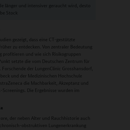
e länger und intensiver geraucht wird, desto
be Stock
n
udien gezeigt, dass eine CT-gestützte
rüher zu entdecken. Von zentraler Bedeutung
g profitieren und wie sich Risikogruppen
m Punkt setzte die vom Deutschen Zentrum für
. Forschende der LungenClinic Grosshansdorf,
Lübeck und der Medizinischen Hochschule
straZeneca die Machbarkeit, Akzeptanz und
-Screenings. Die Ergebnisse wurden im
le
e, der neben Alter und Rauchhistorie auch
r chronisch-obstruktiven Lungenerkrankung