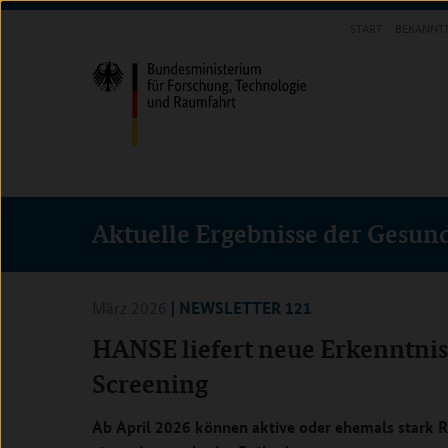
Direkt
Direkt
Direkt
START
BEKANNT
zum
zum
zur
INFOTHEK
Inhalt
Hauptmenu
Suche
(Eingabetaste)
(Eingabetaste)
(Eingabetaste)
Aktuelle Ergebnisse der Gesun
| NEWSLETTER 121
März 2026
HANSE liefert neue Erkenntnis
Screening
Ab April 2026 können aktive oder ehemals stark Ra