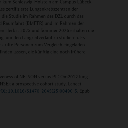
inikum Schleswig-Holstein am Campus Lübeck
les zertifizierte Lungenkrebszentren der
d die Studie im Rahmen des DZL durch das
nd Raumfahrt (BMFTR) und im Rahmen der
hen Herbst 2025 und Sommer 2026 erhalten die
, um den Langzeitverlauf zu studieren. Es
gestufte Personen zum Vergleich eingeladen.
finden lassen, die künftig eine noch frühere
ectiveness of NELSON versus PLCOm2012 lung
ANSE): a prospective cohort study. Lancet
OI: 10.1016/S1470-2045(25)00490-5
. Epub