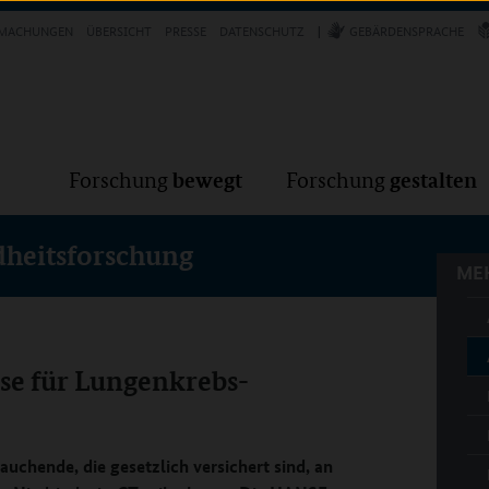
Forschung
Forschung
bewegt
g
MACHUNGEN
ÜBERSICHT
PRESSE
DATENSCHUTZ
GEBÄRDENSPRACHE
MEH
bewegt
gestalten
Forschung
Forschung
dheitsforschung
MEH
se für Lungenkrebs-
uchende, die gesetzlich versichert sind, an