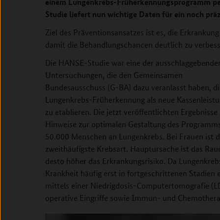
einem Lungenkrebs-Früherkennungsprogramm per
Studie liefert nun wichtige Daten für ein noch prä
Ziel des Präventionsansatzes ist es, die Erkranku
damit die Behandlungschancen deutlich zu verbess
Die HANSE-Studie war eine der ausschlaggebende
Untersuchungen, die den Gemeinsamen
Bundesausschuss (G-BA) dazu veranlasst haben, di
Lungenkrebs-Früherkennung als neue Kassenleist
zu etablieren. Die jetzt veröffentlichten Ergebniss
Hinweise zur optimalen Gestaltung des Programms.
50.000 Menschen an Lungenkrebs. Bei Frauen ist di
zweithäufigste Krebsart. Hauptursache ist das Rauc
desto höher das Erkrankungsrisiko. Da Lungenkrebs
Krankheit häufig erst in fortgeschrittenen Stadien 
mittels einer Niedrigdosis-Computertomografie (
operative Eingriffe sowie Immun- und Chemotherap