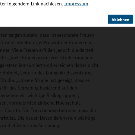
er folgendem Link nachlesen:
Impressum
.
.
n profitieren besonders von einer Anpassung
Ablehnen
reening-Kriterien
aten zeigen zudem, dass insbesondere Frauen
Studie erhielten 2,6 Prozent der Frauen eine
er. Viele Frauen erfüllen jedoch die derzeit
ht. „Viele Frauen in unserer Studie rauchen
igaretten konsumiert und erreichen daher nicht
ine Bohnet, Leiterin des Lungenkrebszentrums
udie. „Unsere Studie hat gezeigt, dass es
en für das Screening basierend auf den
ersehen wir wichtige Risikogruppen“,
ssen, vormals Medizinische Hochschule
der Charité. Die Forschenden betonen, dass die
itt ist. Die neuen Daten liefern nun wichtige
 und effizienteres Screening.