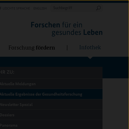
Forschung
Infothek
estalten
fördern
Suchbegriff
LEICHTE SPRACHE
ENGLISH
Suche
starten
R ZU:
fördern
Infothek
Forschung
R ZU:
Aktuelle Meldungen
Aktuelle Ergebnisse der Gesundheitsforschung
Newsletter Spezial
Dossiers
Panorama