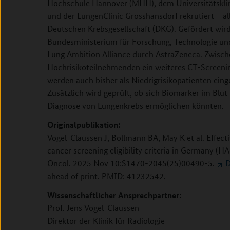
Hochschule Hannover (MHH), dem Universitätskl
und der LungenClinic Grosshansdorf rekrutiert – al
Deutschen Krebsgesellschaft (DKG). Gefördert wir
Bundesministerium für Forschung, Technologie u
Lung Ambition Alliance durch AstraZeneca. Zwisc
Hochrisikoteilnehmenden ein weiteres CT-Screening
werden auch bisher als Niedrigrisikopatienten ein
Zusätzlich wird geprüft, ob sich Biomarker im Blut 
Diagnose von Lungenkrebs ermöglichen könnten.
Originalpublikation:
Vogel-Claussen J, Bollmann BA, May K et al. Eff
cancer screening eligibility criteria in Germany (H
Oncol. 2025 Nov 10:S1470-2045(25)00490-5.
D
ahead of print. PMID: 41232542.
Wissenschaftlicher Ansprechpartner:
Prof. Jens Vogel-Claussen
Direktor der Klinik für Radiologie