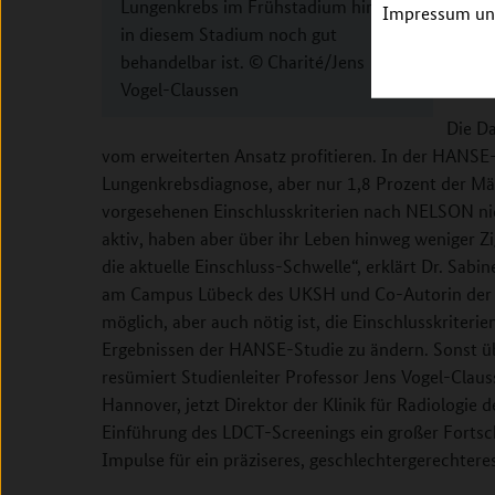
Lungenkrebs im Frühstadium hin, der
Impressum unt
Studie
in diesem Stadium noch gut
behandelbar ist. © Charité/Jens
Fraue
der Sc
Vogel-Claussen
Die D
vom erweiterten Ansatz profitieren. In der HANSE-
Lungenkrebsdiagnose, aber nur 1,8 Prozent der Männ
vorgesehenen Einschlusskriterien nach NELSON nic
aktiv, haben aber über ihr Leben hinweg weniger Z
die aktuelle Einschluss-Schwelle“, erklärt Dr. Sab
am Campus Lübeck des UKSH und Co-Autorin der St
möglich, aber auch nötig ist, die Einschlusskriteri
Ergebnissen der HANSE-Studie zu ändern. Sonst üb
resümiert Studienleiter Professor Jens Vogel-Clau
Hannover, jetzt Direktor der Klinik für Radiologie 
Einführung des LDCT-Screenings ein großer Fortschr
Impulse für ein präziseres, geschlechtergerechteres