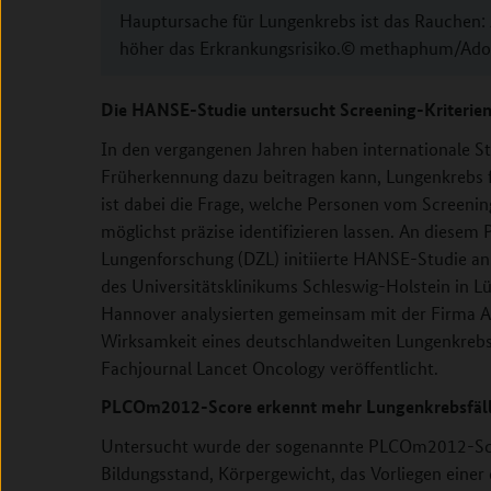
Hauptursache für Lungenkrebs ist das Rauchen: J
höher das Erkrankungsrisiko.© methaphum/Ado
Die HANSE-Studie untersucht Screening-Kriterie
In den vergangenen Jahren haben internationale St
Früherkennung dazu beitragen kann, Lungenkrebs f
ist dabei die Frage, welche Personen vom Screenin
möglichst präzise identifizieren lassen. An diese
Lungenforschung (DZL) initiierte HANSE-Studie an
des Universitätsklinikums Schleswig-Holstein in 
Hannover analysierten gemeinsam mit der Firma A
Wirksamkeit eines deutschlandweiten Lungenkrebs
Fachjournal Lancet Oncology veröffentlicht.
PLCOm2012-Score erkennt mehr Lungenkrebsfäl
Untersucht wurde der sogenannte PLCOm2012-Scor
Bildungsstand, Körpergewicht, das Vorliegen eine