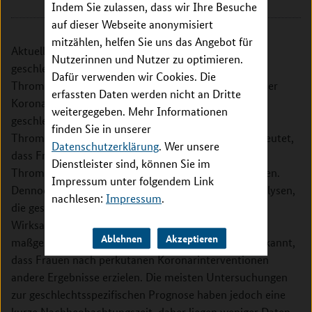
80636 München
Indem Sie zulassen, dass wir Ihre Besuche
auf dieser Webseite anonymisiert
mitzählen, helfen Sie uns das Angebot für
Aktuelle europäische Leitlinien empfehlen keinen
Nutzerinnen und Nutzer zu optimieren.
geschlechtsspezifischen Ansatz für eine duale
Dafür verwenden wir Cookies. Die
Thrombozytenaggregationshemmung nach perkutaner
erfassten Daten werden nicht an Dritte
Koronarintervention. Es wurden jedoch
weitergegeben. Mehr Informationen
geschlechtsspezifische Unterschiede in der
finden Sie in unserer
Thrombozytenaktivität beobachtet, was darauf hindeutet,
Datenschutzerklärung
. Wer unsere
dass Frauen möglicherweise anders auf
Dienstleister sind, können Sie im
Thrombozytenaggregationshemmer (TAH) ansprechen.
Impressum unter folgendem Link
Dennoch sprechen die Ergebnisse von Post-hoc-Analysen,
nachlesen:
Impressum
.
die geschlechtsspezifische Unterschiede in der
Wirksamkeit von TAH untersuchen, nicht für einen
Ablehnen
Akzeptieren
maßgeschneiderten Ansatz. Außerdem ist bereits bekannt,
dass Frauen nach perkutanen Koronarinterventionen
andere Ergebnisse erzielen. Die meisten Untersuchungen
zur geschlechtsspezifischen Prognose haben jedoch eine
kurze Nachbeobachtungszeit, daher liegen weniger Daten