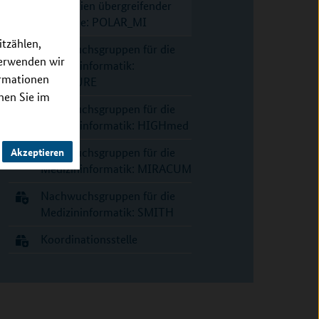
Konsortien übergreifender
Use Case: POLAR_MI
itzählen,
Nachwuchsgruppen für die
verwenden wir
Medizininformatik:
ormationen
DIFUTURE
nnen Sie im
Nachwuchsgruppen für die
Medizininformatik: HIGHmed
Nachwuchsgruppen für die
Akzeptieren
Medizininformatik: MIRACUM
Nachwuchsgruppen für die
Medizininformatik: SMITH
Koordinationsstelle