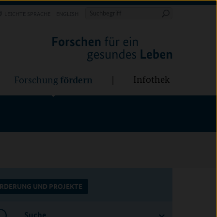
Forschung
Infothek
estalten
fördern
Suchbegriff
LEICHTE SPRACHE
ENGLISH
Suche
starten
BÜNDE:
fördern
Infothek
Forschung
RDERUNG UND PROJEKTE
Suche