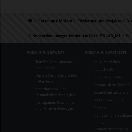
Forschung
fördern
Förderung und Projekte
Dig
Startseite
Konsortien übergreifender Use Case: POLAR_MI
Ent
FORSCHUNG
BEWEGT
FORSCHUNG
GESTALTEN
Transfer: Vom Labor ans
Volkskrankheiten
Krankenbett
Public Health
Digitale Gesundheit: Daten
Globale Gesundheit
helfen heilen
Personalisierte Medizin
Medizintechnik und
Gesundheitswirtschaft
Gesundheitstechnologien
Wirkstoffforschung
Partizipation: Patientinnen
Bioethik
und Patienten beteiligen
Methoden und Struktur
Forum
Gesundheitsforschung