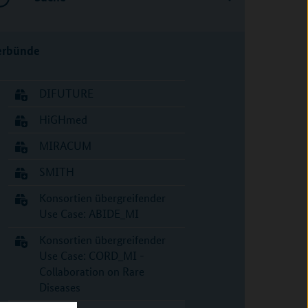
erbünde
DIFUTURE
HiGHmed
MIRACUM
SMITH
Konsortien übergreifender
Use Case: ABIDE_MI
Konsortien übergreifender
Use Case: CORD_MI -
Collaboration on Rare
Diseases