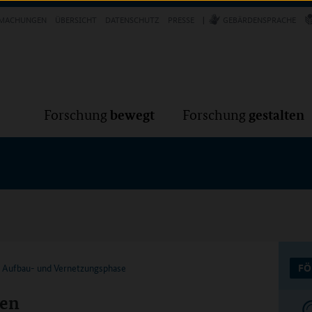
Forschung
Forschung
bewegt
g
MACHUNGEN
ÜBERSICHT
DATENSCHUTZ
PRESSE
GEBÄRDENSPRACHE
VER
bewegt
gestalten
Forschung
Forschung
k Aufbau- und Vernetzungsphase
FÖ
len