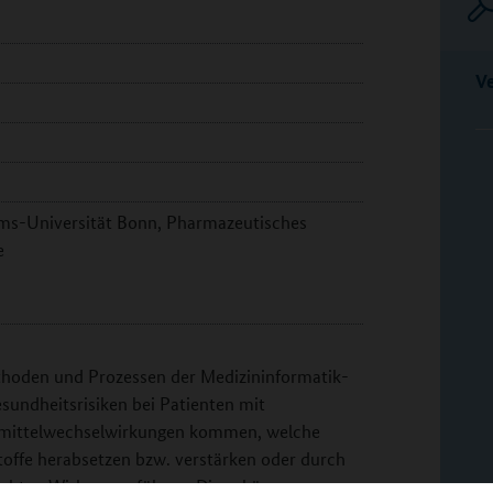
V
lms-Universität Bonn, Pharmazeutisches
e
hoden und Prozessen der Medizininformatik-
esundheitsrisiken bei Patienten mit
neimittelwechselwirkungen kommen, welche
offe herabsetzen bzw. verstärken oder durch
chten Wirkungen führen. Diese können