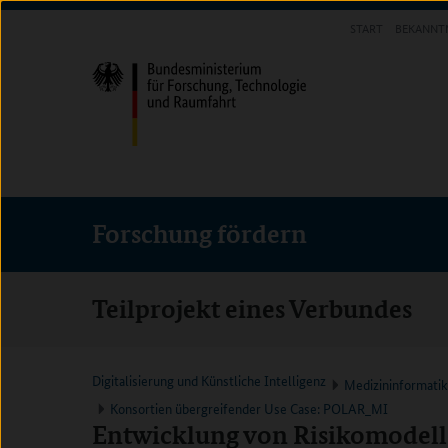
Direkt
Direkt
Direkt
START
BEKANNT
zum
zum
zur
FORSCHUNG FÖRDERN
Inhalt
Hauptmenu
Suche
(Eingabetaste)
(Eingabetaste)
(Eingabetaste)
Forschung fördern
Teilprojekt eines Verbundes
Digitalisierung und Künstliche Intelligenz
Medizininformati
Konsortien übergreifender Use Case: POLAR_MI
Entwicklung von Risikomodel