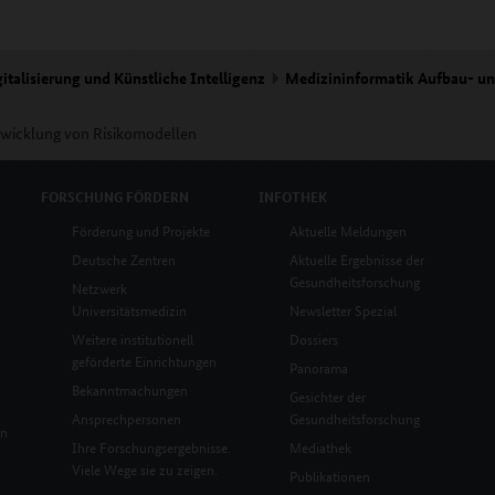
italisierung und Künstliche Intelligenz
Medizininformatik Aufbau- u
wicklung von Risikomodellen
FORSCHUNG
FÖRDERN
INFOTHEK
Förderung und Projekte
Aktuelle Meldungen
Deutsche Zentren
Aktuelle Ergebnisse der
Gesundheitsforschung
Netzwerk
Universitätsmedizin
Newsletter Spezial
Weitere institutionell
Dossiers
geförderte Einrichtungen
Panorama
Bekanntmachungen
Gesichter der
Ansprechpersonen
Gesundheitsforschung
en
Ihre Forschungsergebnisse.
Mediathek
Viele Wege sie zu zeigen.
Publikationen