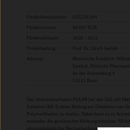
Förderkennzeichen:
01ZZ1910H
Fördersumme:
88.607 EUR
Förderzeitraum:
2020 - 2022
Projektleitung:
Prof. Dr. Ulrich Jaehde
Adresse:
Rheinische Friedrich-Wilhe
Institut, Klinische Pharmazi
An der Immenburg 4
53121 Bonn
Das Verbundvorhaben POLAR hat das Ziel, mit Met
Initiative (MI-I) einen Beitrag zur Detektion von G
Polymedikation zu leisten. Dabei kann es zu Arz
entweder die gewünschte Wirkung einzelner Wirkst
pharmakologische Wechselwirkungen zu unerwüns