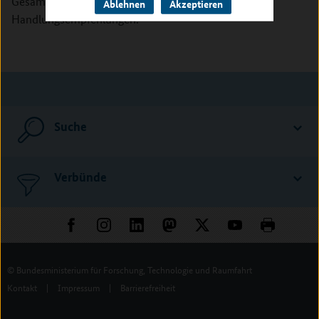
Gesamtergebnisse, Ableitung von kommunalen
Ablehnen
Akzeptieren
Handlungsempfehlungen.
Suche
Verbünde
© Bundesministerium für Forschung, Technologie und Raumfahrt
Kontakt
|
Impressum
|
Barrierefreiheit