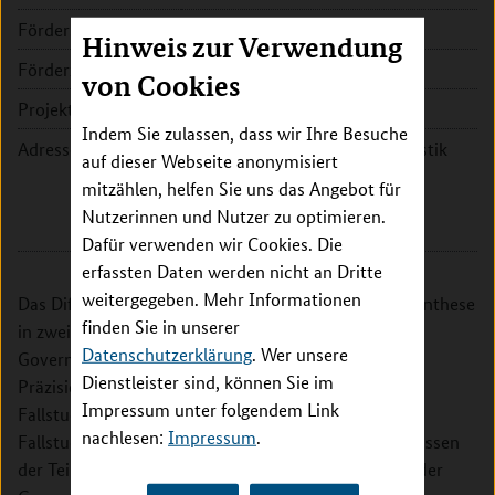
Fördersumme:
145.955 EUR
Hinweis zur Verwendung
Förderzeitraum:
2015 - 2018
von Cookies
Projektleitung:
Dipl.-Ing. Christa Böhme
Indem Sie zulassen, dass wir Ihre Besuche
Adresse:
Deutsches Institut für Urbanistik
auf dieser Webseite anonymisiert
gGmbH
mitzählen, helfen Sie uns das Angebot für
Zimmerstr. 13-15
Nutzerinnen und Nutzer zu optimieren.
10969 Berlin
Dafür verwenden wir Cookies. Die
erfassten Daten werden nicht an Dritte
weitergegeben. Mehr Informationen
Das Difu wird im Projektbestandteil Integration & Synthese
finden Sie in unserer
in zwei/drei Fallstudien der Teilprojekte Fragen zu
Datenschutzerklärung
. Wer unsere
Governance näher untersuchen. Arbeitsschritte sind:
Dienstleister sind, können Sie im
Präzisierung des Untersuchungsdesign, Auswahl der
Impressum unter folgendem Link
Fallstudien, Vorortbesuche/-termine in den
nachlesen:
Impressum
.
Fallstudienkommunen, Querauswertung von Ergebnissen
der Teilprojekte zu den Fallstudien, Dokumentation der