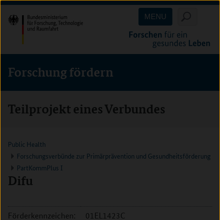
Direkt
Direkt
Direkt
MENU
zum
zum
zur
Inhalt
Hauptmenu
Suche
(Eingabetaste)
(Eingabetaste)
(Eingabetaste)
Forschung fördern
Teilprojekt eines Verbundes
Public Health
Forschungsverbünde zur Primärprävention und Gesundheitsförderung
PartKommPlus I
Difu
Förderkennzeichen:
01EL1423C