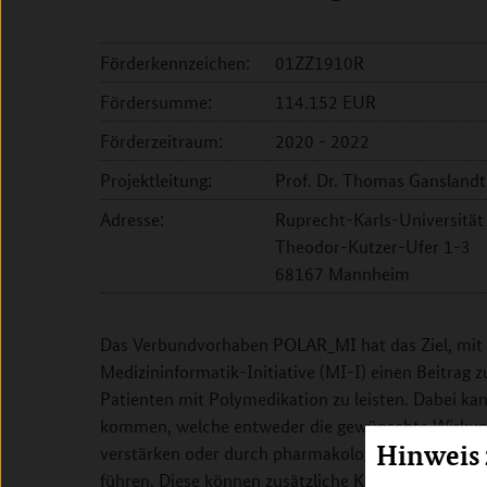
Förderkennzeichen:
01ZZ1910R
Fördersumme:
114.152 EUR
Förderzeitraum:
2020 - 2022
Projektleitung:
Prof. Dr. Thomas Ganslandt
Adresse:
Ruprecht-Karls-Universität
Theodor-Kutzer-Ufer 1-3
68167 Mannheim
Das Verbundvorhaben POLAR_MI hat das Ziel, mit
Medizininformatik-Initiative (MI-I) einen Beitrag 
Patienten mit Polymedikation zu leisten. Dabei ka
kommen, welche entweder die gewünschte Wirkung 
Hinweis
verstärken oder durch pharmakologische Wechse
führen. Diese können zusätzliche Krankheitsbilder 