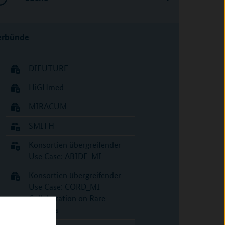
erbünde
DIFUTURE
HiGHmed
MIRACUM
SMITH
Konsortien übergreifender
Use Case: ABIDE_MI
Konsortien übergreifender
Use Case: CORD_MI -
Collaboration on Rare
Diseases