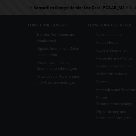
Konsortien übergreifender Use Case: POLAR_MI
Dat
FORSCHUNG
BEWEGT
FORSCHUNG
GESTALTEN
Transfer: Vom Labor ans
Volkskrankheiten
Krankenbett
Public Health
Digitale Gesundheit: Daten
Globale Gesundheit
helfen heilen
Personalisierte Medizin
Medizintechnik und
Gesundheitswirtschaft
Gesundheitstechnologien
Wirkstoffforschung
Partizipation: Patientinnen
Bioethik
und Patienten beteiligen
Methoden und Struktur
Forum
Gesundheitsforschung
Digitalisierung und
Künstliche Intelligenz