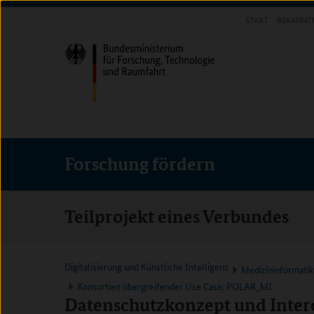
Direkt
Direkt
Direkt
START
BEKANNT
zum
zum
zur
FORSCHUNG FÖRDERN
Inhalt
Hauptmenu
Suche
(Eingabetaste)
(Eingabetaste)
(Eingabetaste)
Forschung fördern
Teilprojekt eines Verbundes
Digitalisierung und Künstliche Intelligenz
Medizininformati
Konsortien übergreifender Use Case: POLAR_MI
Datenschutzkonzept und Intero