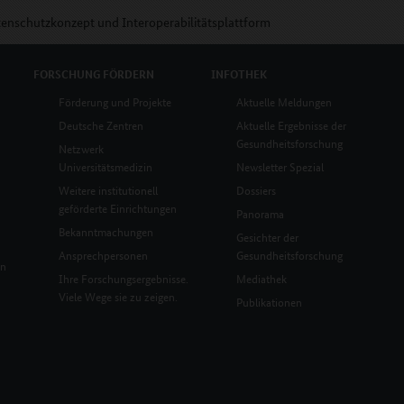
enschutzkonzept und Interoperabilitätsplattform
FORSCHUNG
FÖRDERN
INFOTHEK
Förderung und Projekte
Aktuelle Meldungen
Deutsche Zentren
Aktuelle Ergebnisse der
Gesundheitsforschung
Netzwerk
Universitätsmedizin
Newsletter Spezial
Weitere institutionell
Dossiers
geförderte Einrichtungen
Panorama
Bekanntmachungen
Gesichter der
Ansprechpersonen
Gesundheitsforschung
en
Ihre Forschungsergebnisse.
Mediathek
Viele Wege sie zu zeigen.
Publikationen