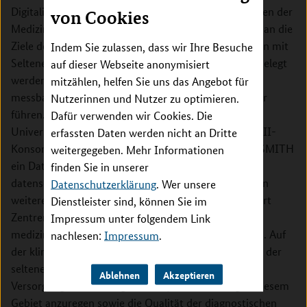
Digitalisierung und Innovation. Dies erfolgt im Rahmen der
von Cookies
Medizininformatik-Initiative (MII) und in Anlehnung an die
Ziele des Nationalen Aktionsbündnisses für Menschen mit
Indem Sie zulassen, dass wir Ihre Besuche
Seltenen Erkrankungen (NAMSE). Durch CORD soll belegt
auf dieser Webseite anonymisiert
werden, dass die Konzepte und Lösungen der MII zu
mitzählen, helfen Sie uns das Angebot für
messbarem Nutzen für Patienten, Ärzte und Forscher
Nutzerinnen und Nutzer zu optimieren.
führen. Im Rahmen der MII baut jedes
Dafür verwenden wir Cookies. Die
Universitätsklinikum als Mitglied in einem der vier MII-
erfassten Daten werden nicht an Dritte
Konsortien HiGHmed, DIFUTURE, MIRACUM oder SMITH
weitergegeben. Mehr Informationen
ein Datenintegrationszentrum auf, das die
finden Sie in unserer
datenschutzkonforme Nutzung der Gesundheitsdaten
Datenschutzerklärung
. Wer unsere
weiterentwickeln soll. Zugleich betreiben alle Standort
Dienstleister sind, können Sie im
Zentren für Seltene Erkrankungen (ZSE), die die
Impressum unter folgendem Link
medizinischen Bedarfe der Innovationen formulieren. Auf
nachlesen:
Impressum
.
der klinischen Seite strebt CORD an, die Sichtbarkeit der
seltenen Erkrankungen zu erhöhen, Einblicke in die
Ablehnen
Akzeptieren
Versorgungsrealität zu gewähren, die Forschung in diesem
Gebiet anzuregen sowie die Qualität der diagnostischen