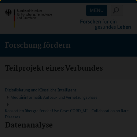
Direkt
Direkt
Direkt
MENU
zum
zum
zur
Inhalt
Hauptmenu
Suche
(Eingabetaste)
(Eingabetaste)
(Eingabetaste)
Forschung fördern
Teilprojekt eines Verbundes
Digitalisierung und Künstliche Intelligenz
Medizininformatik Aufbau- und Vernetzungsphase
Konsortien übergreifender Use Case: CORD_MI - Collaboration on Rare
Diseases
Datenanalyse