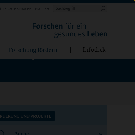
Forschung
Infothek
estalten
fördern
Suchbegriff
LEICHTE SPRACHE
ENGLISH
Suche
starten
BÜNDE:
fördern
Infothek
Forschung
RDERUNG UND PROJEKTE
Suche