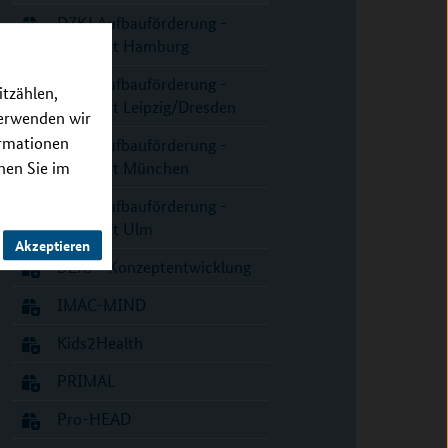
DZKJ Aufbauförderung -
Standort Hamburg
DZKJ Aufbauförderung -
itzählen,
Standort Leipzig/Dresden
verwenden wir
ormationen
DZKJ Aufbauförderung -
nnen Sie im
Standort München
DZKJ Aufbauförderung -
Standort Ulm
Akzeptieren
DZKJ - Konzeptentwicklung
IMAC-MIND
Kids2Health
PRIMAL
Pro-HEAD