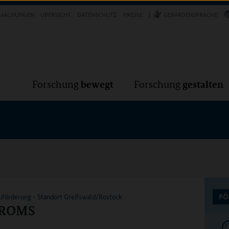
Forschung
Forschung
bewegt
g
MACHUNGEN
ÜBERSICHT
DATENSCHUTZ
PRESSE
GEBÄRDENSPRACHE
VER
bewegt
gestalten
Forschung
Forschung
förderung - Standort Greifswald/Rostock
FÖ
 PROMS