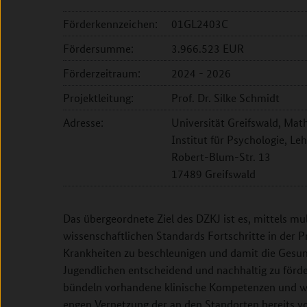
Förderkennzeichen:
01GL2403C
Fördersumme:
3.966.523 EUR
Förderzeitraum:
2024 - 2026
Projektleitung:
Prof. Dr. Silke Schmidt
Adresse:
Universität Greifswald, Mat
Institut für Psychologie, L
Robert-Blum-Str. 13
17489 Greifswald
Das übergeordnete Ziel des DZKJ ist es, mittels mu
wissenschaftlichen Standards Fortschritte in der
Krankheiten zu beschleunigen und damit die Gesu
Jugendlichen entscheidend und nachhaltig zu förde
bündeln vorhandene klinische Kompetenzen und wiss
engen Vernetzung der an den Standorten bereits v