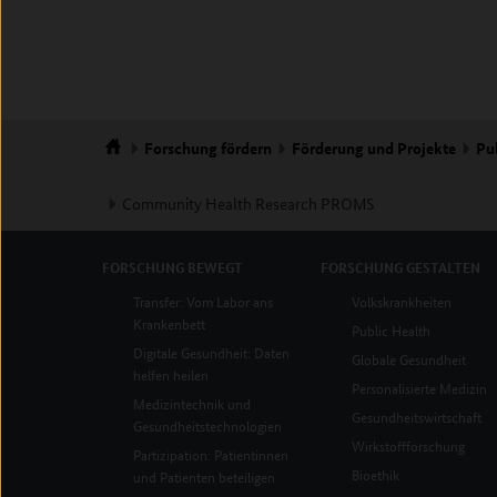
Forschung
fördern
Förderung und Projekte
Pu
Startseite
Community Health Research PROMS
FORSCHUNG
BEWEGT
FORSCHUNG
GESTALTEN
Transfer: Vom Labor ans
Volkskrankheiten
Krankenbett
Public Health
Digitale Gesundheit: Daten
Globale Gesundheit
helfen heilen
Personalisierte Medizin
Medizintechnik und
Gesundheitswirtschaft
Gesundheitstechnologien
Wirkstoffforschung
Partizipation: Patientinnen
Bioethik
und Patienten beteiligen