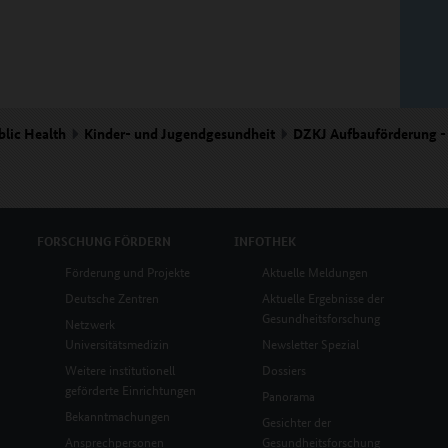
blic Health
Kinder- und Jugendgesundheit
DZKJ Aufbauförderung -
FORSCHUNG
FÖRDERN
INFOTHEK
Förderung und Projekte
Aktuelle Meldungen
Deutsche Zentren
Aktuelle Ergebnisse der
Gesundheitsforschung
Netzwerk
Universitätsmedizin
Newsletter Spezial
Weitere institutionell
Dossiers
geförderte Einrichtungen
Panorama
Bekanntmachungen
Gesichter der
Ansprechpersonen
Gesundheitsforschung