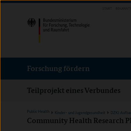
Direkt
Direkt
Direkt
START
BEKANNT
zum
zum
zur
FORSCHUNG FÖRDERN
Inhalt
Hauptmenu
Suche
(Eingabetaste)
(Eingabetaste)
(Eingabetaste)
Forschung fördern
Teilprojekt eines Verbundes
Public Health
Kinder- und Jugendgesundheit
DZKJ Aufbau
Community Health Research