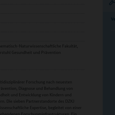
V
hematisch-Naturwissenschaftliche Fakultät,
ehrstuhl Gesundheit und Prävention
ltidisziplinärer Forschung nach neuesten
 Prävention, Diagnose und Behandlung von
ndheit und Entwicklung von Kindern und
rn. Die sieben Partnerstandorte des DZKJ
enschaftliche Expertise, begleitet von einer
orhandenen Forschungsinfrastrukturen. Ein