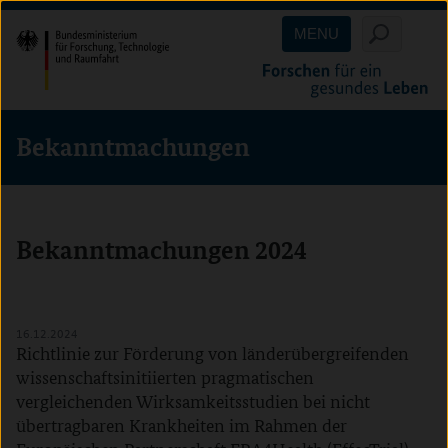
Direkt
Direkt
Direkt
MENU
zum
zum
zur
Inhalt
Hauptmenu
Suche
(Eingabetaste)
(Eingabetaste)
(Eingabetaste)
Bekanntmachungen
Bekanntmachungen 2024
Inhalt überspringen
16.12.2024
Richtlinie zur Förderung von länderübergreifenden
wissenschaftsinitiierten pragmatischen
vergleichenden Wirksamkeitsstudien bei nicht
übertragbaren Krankheiten im Rahmen der