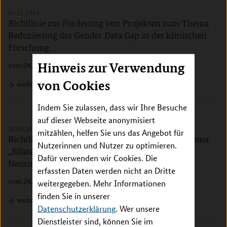
04.11.2024
Richtlinie zur Förderung von Projekten zum Thema
Reduzierung des Gender Data Gap in der klinischen
Forschung
Hinweis zur Verwendung
vom 04.11.2024 - Abgabetermin: 09.01.2025
von Cookies
weiterlesen
Indem Sie zulassen, dass wir Ihre Besuche
auf dieser Webseite anonymisiert
26.09.2024
mitzählen, helfen Sie uns das Angebot für
Richtlinie zur Förderung von Projekten zum Thema
Nutzerinnen und Nutzer zu optimieren.
„Bilaterale Zusammenarbeit in Computational
Dafür verwenden wir Cookies. Die
Neuroscience: Deutschland – USA“
erfassten Daten werden nicht an Dritte
vom 26.09.2024 - Abgabetermin: 13.11.2024
weitergegeben. Mehr Informationen
finden Sie in unserer
weiterlesen
Datenschutzerklärung
. Wer unsere
Dienstleister sind, können Sie im