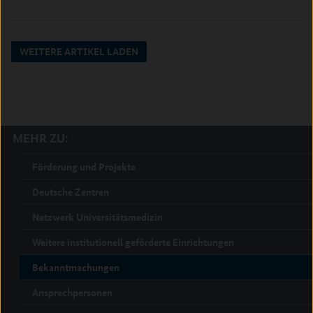
WEITERE ARTIKEL LADEN
MEHR ZU:
Förderung und Projekte
Deutsche Zentren
Netzwerk Universitätsmedizin
Weitere institutionell geförderte Einrichtungen
Bekanntmachungen
Ansprechpersonen