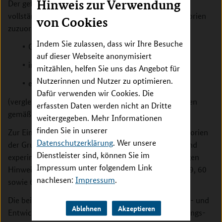
Hinweis zur Verwendung
Der geförderte Teil des Forschungsvorhabens ist
vollständig einer oder mehrerer der folgenden Kategorien
von Cookies
zuzuordnen:
Indem Sie zulassen, dass wir Ihre Besuche
Grundlagenforschung;
auf dieser Webseite anonymisiert
industrielle Forschung;
mitzählen, helfen Sie uns das Angebot für
Nutzerinnen und Nutzer zu optimieren.
experimentelle Entwicklung
Dafür verwenden wir Cookies. Die
(vergleiche Artikel 25 Absatz 2 AGVO; Begrifflichkeiten
erfassten Daten werden nicht an Dritte
gemäß Artikel 2 Nummer 84 ff. AGVO).
weitergegeben. Mehr Informationen
finden Sie in unserer
Zur Einordnung von Forschungsarbeiten in die Kategorien
Datenschutzerklärung
. Wer unsere
der Grundlagenforschung, industriellen Forschung und
Dienstleister sind, können Sie im
experimentellen Entwicklung wird auf die einschlägigen
Impressum unter folgendem Link
Hinweise in Randnummer 79 und in den Fußnoten 59, 60
nachlesen:
Impressum
.
sowie 61 des FuEuI-Unionsrahmens verwiesen.
Die beihilfefähigen Kosten des jeweiligen Forschungs- und
Ablehnen
Akzeptieren
Entwicklungsvorhabens sind den relevanten Forschungs-