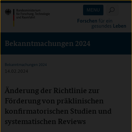
Direkt
Direkt
Direkt
MENU
zum
zum
zur
Inhalt
Hauptmenu
Suche
(Eingabetaste)
(Eingabetaste)
(Eingabetaste)
Bekanntmachungen 2024
Bekanntmachungen 2024
14.02.2024
Änderung der Richtlinie zur
Förderung von präklinischen
konfirmatorischen Studien und
systematischen Reviews