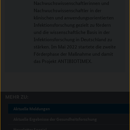
Nachwuchswissenschaftlerinnen und
Nachwuchswissenschaftler in der
klinischen und anwendungsorientierten
Infektionsforschung gezielt zu fördern
und die wissenschaftliche Basis in der
Infektionsforschung in Deutschland zu
stärken. Im Mai 2022 startete die zweite
Förderphase der Maßnahme und damit
das Projekt ANTIBIOTIMEX.
MEHR ZU:
Aktuelle Meldungen
Aktuelle Ergebnisse der Gesundheitsforschung
Newsletter Spezial