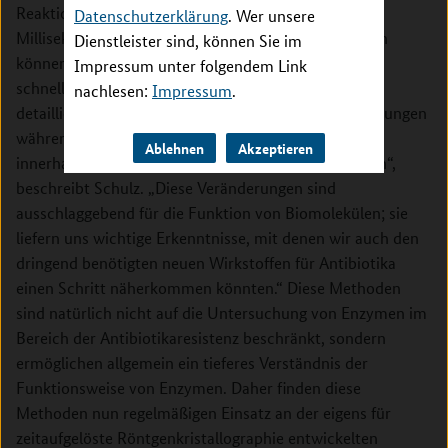
Reaktionszeiten zugeschnitten, die von einigen
Datenschutzerklärung
. Wer unsere
Millisekunden bis hin zu mehreren Minuten andauern
Dienstleister sind, können Sie im
können; mit ihr lassen sich viele Momentaufnahmen
Impressum unter folgendem Link
schnell nacheinander erstellen. „So können wir einen
nachlesen:
Impressum
.
detaillierten Zeitrafferfilm der strukturellen Veränderungen
während der gesamten Reaktion eines Biomoleküls
Ablehnen
Akzeptieren
innerhalb eines 24-Stunden-Experiments aufnehmen“,
beschreibt Schulz. „Diese Veränderungen sind
ausschlaggebend für die Funktion von Biomolekülen; sie
liefern uns wichtige Erkenntnisse, mit denen wir auch den
dringend benötigten neuen Wirkstoffen für Antibiotika
einen Schritt näherkommen könnten.“ Diese Methoden
sind natürlich nicht auf die Untersuchung von Enzymen im
Bereich der Antibiotikaresistenz beschränkt, sondern
ermöglichen allgemein ein tieferes Verständnis der
Funktionsweise von Enzymen. Daher finden diese
Methoden nun regelmäßigen Einsatz an der eigens für
zeitaufgelöste Röntgenkristallographie entwickelten